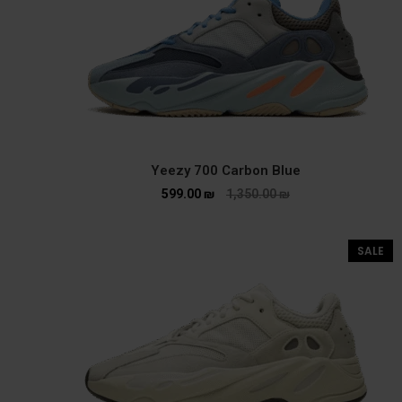
Yeezy 700 Carbon Blue
599.00
₪
1,350.00
₪
SALE