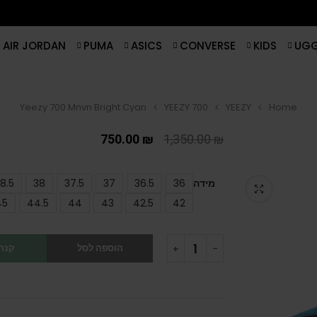
AIR JORDAN
PUMA
ASICS
CONVERSE
KIDS
UG
Yeezy 700 Mnvn Bright Cyan
YEEZY 700
YEEZY
Home
750.00
₪
1,350.00
₪
מידה
36
36.5
37
37.5
38
8.5
45
44.5
44
43
42.5
42
הוספה לסל
קנה 