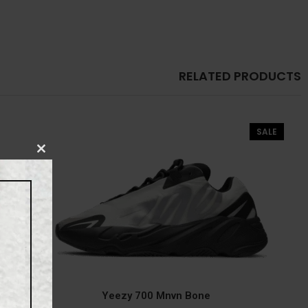
RELATED PRODUCTS
SALE
CLOSE
THIS
MODULE
Yeezy 700 Mnvn Bone