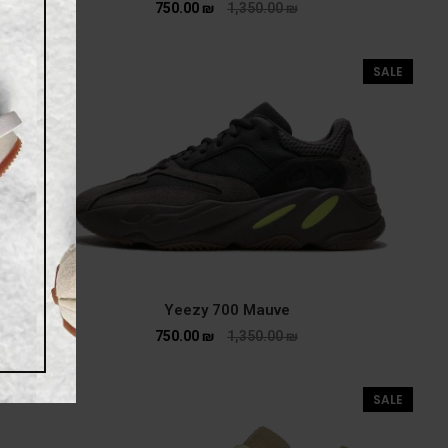
750.00
₪
1,350.00
₪
SALE
Yeezy 700 Mauve
750.00
₪
1,350.00
₪
SALE