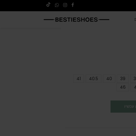
41
40.5
40
39
3
46
עכשיו