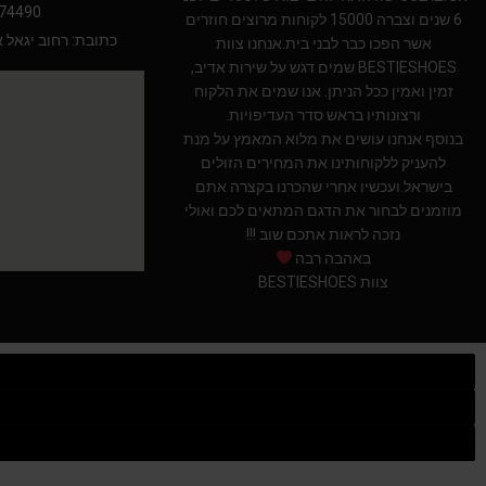
74490
6 שנים וצברה 15000 לקוחות מרוצים חוזרים
כתובת: רחוב יגאל אלון 94 תל אב
אשר הפכו כבר לבני בית.אנחנו צוות
BESTIESHOES שמים דגש על שירות אדיב,
זמין ואמין ככל הניתן. אנו שמים את הלקוח
ורצונותיו בראש סדר העדיפויות.
בנוסף אנחנו עושים את מלוא המאמץ על מנת
להעניק ללקוחותינו את המחירים הזולים
בישראל.ועכשיו אחרי שהכרנו בקצרה אתם
מוזמנים לבחור את הדגם המתאים לכם ואולי
נזכה לראות אתכם שוב !!!
באהבה רבה
צוות BESTIESHOES