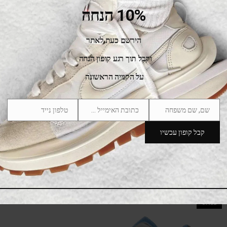
750.00
₪
1,350.00
₪
10% הנחה
SALE
הירשם כעת לאתר
וקבל תוך רגע קופון הנחה
על הקנייה הראשונה
שם, שם משפחה
כתובת האימייל שלך
טלפון נייד
Phone
Email
Name
Number
קבל קופון עכשיו
Yeezy 700 Inertia
698.00
₪
1,350.00
₪
SALE