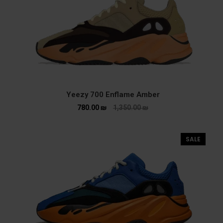
Yeezy 700 Enflame Amber
780.00
₪
1,350.00
₪
SALE