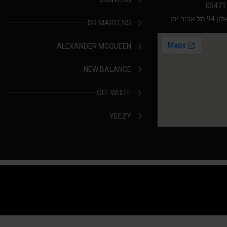
05471
יב יפו
DR.MARTENS
ALEXANDER MCQUEEN
NEW BALANCE
OFF WHITE
YEEZY