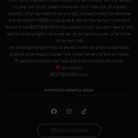
תשומת לב, עם הסטייל הכי הורס שלא תשאיר מקום לאדישות, כדי
שתרגישו הכי בולטים בשכונה, בקניון או בטיול פשוט עם הכלב. בסטישוז
התחילה בייבוא של נעליים לפני 6 שנים וצברה 15000 לקוחות מרוצים
חוזרים אשר הפכו כבר לבני בית.אנחנו צוות BESTIESHOES שמים דגש על
שירות אדיב, זמין ואמין ככל הניתן. אנו שמים את הלקוח ורצונותיו בראש
סדר העדיפויות.
בנוסף אנחנו עושים את מלוא המאמץ על מנת להעניק ללקוחותינו את
המחירים הזולים בישראל.ועכשיו אחרי שהכרנו בקצרה אתם מוזמנים
לבחור את הדגם המתאים לכם ואולי נזכה לראות אתכם שוב !!!
באהבה רבה
צוות BESTIESHOES
אנחנו ברשתות החברתיות
וואטצאפ בלבד