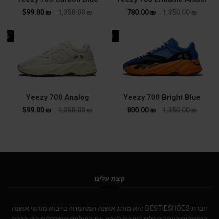
599.00
₪
1,350.00
₪
780.00
₪
1,350.00
₪
ALE
SALE
Yeezy 700 Analog
Yeezy 700 Bright Blue
599.00
₪
1,350.00
₪
800.00
₪
1,350.00
₪
קצת עלינו
חברת BESTIESHOES היא מותג אופנה המתמחה בייבוא מותגי אופנה
הנחשבים ביותר בעולם.דואגים לייבא את הנעליים שמקבלים הכי הרבה