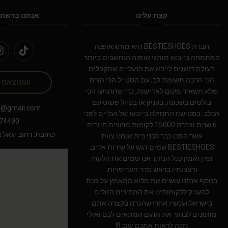
קצת עלינו
אנחנו ברשתו
חברת BESTIESHOES היא מותג אופנה
המתמחה בייבוא מותגי אופנה הנחשבים ביותר
בעולם.דואגים לייבא את הנעליים שמקבלים
הכי הרבה תשומת לב, עם הסטייל הכי הורס
וואטצאפ
שלא תשאיר מקום לאדישות, כדי שתרגישו הכי
בולטים בשכונה, בקניון או בטיול פשוט עם
s@gmail.com
הכלב. בסטישוז התחילה בייבוא של נעליים לפני
74490
6 שנים וצברה 15000 לקוחות מרוצים חוזרים
כתובת: רחוב יגאל אלון 94 תל אב
אשר הפכו כבר לבני בית.אנחנו צוות
BESTIESHOES שמים דגש על שירות אדיב,
זמין ואמין ככל הניתן. אנו שמים את הלקוח
ורצונותיו בראש סדר העדיפויות.
בנוסף אנחנו עושים את מלוא המאמץ על מנת
להעניק ללקוחותינו את המחירים הזולים
בישראל.ועכשיו אחרי שהכרנו בקצרה אתם
מוזמנים לבחור את הדגם המתאים לכם ואולי
נזכה לראות אתכם שוב !!!