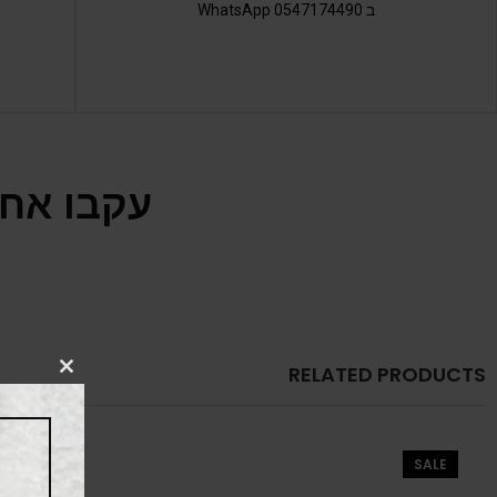
ב 0547174490 WhatsApp
עקבו אחר
RELATED PRODUCTS
CLOSE
THIS
MODULE
SALE