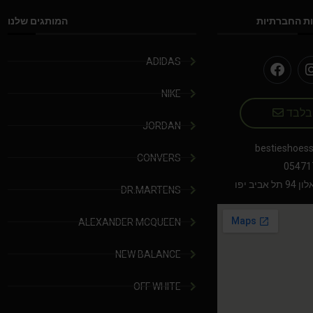
ת החברתיות
המותגים שלנו
ADIDAS
NIKE
 בלבד
JORDAN
bestieshoes
CONVERS
05471
יב יפו
DR.MARTENS
ALEXANDER MCQUEEN
NEW BALANCE
OFF WHITE