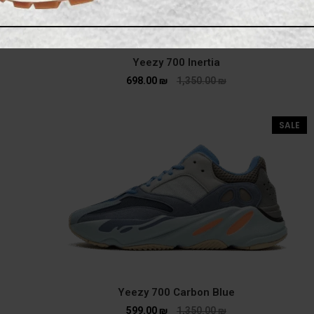
Yeezy 700 Inertia
698.00
₪
1,350.00
₪
SALE
Yeezy 700 Carbon Blue
599.00
₪
1,350.00
₪