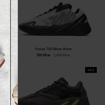
Yeezy 700 Mnvn Bone
750.00
₪
1,350.00
₪
SALE