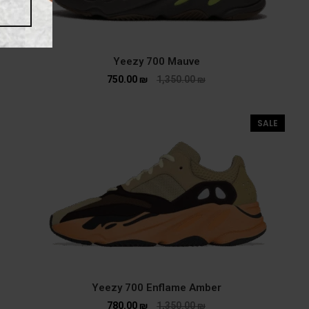
Yeezy 700 Mauve
750.00
₪
1,350.00
₪
SALE
Yeezy 700 Enflame Amber
780.00
₪
1,350.00
₪