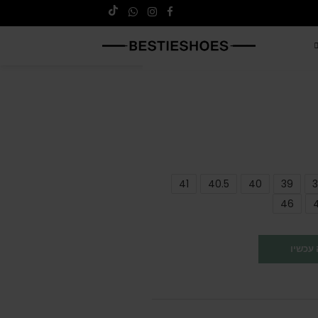
41
40.5
40
39
3
46
עכשיו