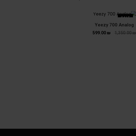
SALE
Yeezy 700 Analog
599.00
₪
1,350.00
₪