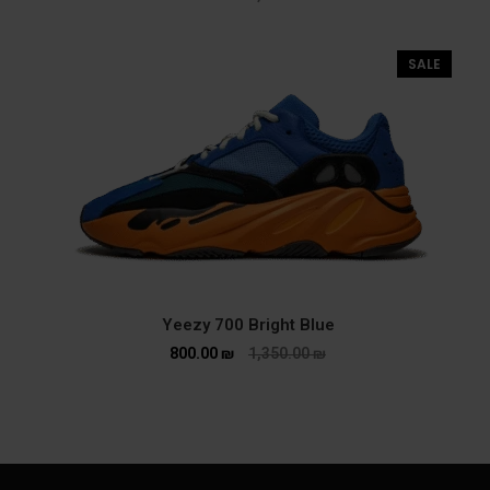
SALE
Yeezy 700 Bright Blue
800.00
₪
1,350.00
₪