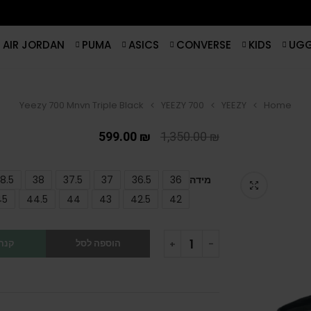
AIR JORDAN
PUMA
ASICS
CONVERSE
KIDS
UG
Yeezy 700 Mnvn Triple Black
YEEZY 700
YEEZY
Home
599.00
₪
1,350.00
₪
מידה
36
36.5
37
37.5
38
8.5
45
44.5
44
43
42.5
42
הוספה לסל
קנה 