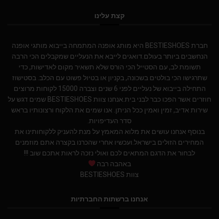
קצת עלינו
חברת BESTIESHOES היא מותג אופנה המתמחה בייבוא מותגי אופנה
הנחשבים ביותר בעולם.דואגים לייבא את הנעליים שמקבלים הכי הרבה
תשומת לב, עם הסטייל הכי הורס שלא תשאיר מקום לאדישות, כדי
שתרגישו הכי בולטים בשכונה, בקניון או בטיול פשוט עם הכלב. בסטישוז
התחילה בייבוא של נעליים לפני 6 שנים וצברה 15000 לקוחות מרוצים
חוזרים אשר הפכו כבר לבני בית.אנחנו צוות BESTIESHOES שמים דגש על
שירות אדיב, זמין ואמין ככל הניתן. אנו שמים את הלקוח ורצונותיו בראש
סדר העדיפויות.
בנוסף אנחנו עושים את מלוא המאמץ על מנת להעניק ללקוחותינו את
המחירים הזולים בישראל.ועכשיו אחרי שהכרנו בקצרה אתם מוזמנים
לבחור את הדגם המתאים לכם ואולי נזכה לראות אתכם שוב !!!
באהבה רבה
צוות BESTIESHOES
אנחנו ברשתות החברתיות