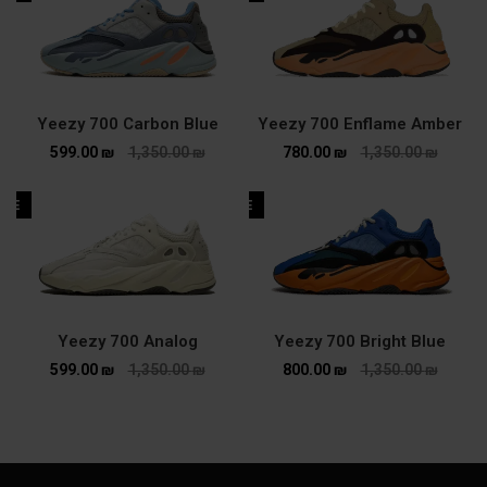
Yeezy 700 Carbon Blue
Yeezy 700 Enflame Amber
599.00
₪
1,350.00
₪
780.00
₪
1,350.00
₪
ALE
SALE
Yeezy 700 Analog
Yeezy 700 Bright Blue
599.00
₪
1,350.00
₪
800.00
₪
1,350.00
₪