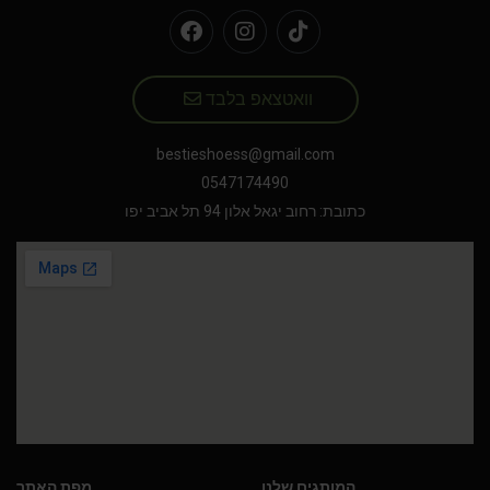
וואטצאפ בלבד
bestieshoess@gmail.com
0547174490
כתובת: רחוב יגאל אלון 94 תל אביב יפו
המותגים שלנו
מפת האתר