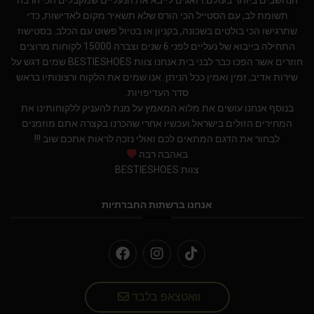
תשומת לב, עם הסטייל הכי הורס שלא תשאיר מקום לאדישות, כדי
שתרגישו הכי בולטים בשכונה, בקניון או בטיול פשוט עם הכלב. בסטישוז
התחילה בייבוא של נעליים לפני 6 שנים וצברה 15000 לקוחות מרוצים
חוזרים אשר הפכו כבר לבני בית.אנחנו צוות BESTIESHOES שמים דגש על
שירות אדיב, זמין ואמין ככל הניתן. אנו שמים את הלקוח ורצונותיו בראש
סדר העדיפויות.
בנוסף אנחנו עושים את מלוא המאמץ על מנת להעניק ללקוחותינו את
המחירים הזולים בישראל.ועכשיו אחרי שהכרנו בקצרה אתם מוזמנים
לבחור את הדגם המתאים לכם ואולי נזכה לראות אתכם שוב !!!
באהבה רבה
צוות BESTIESHOES
אנחנו ברשתות החברתיות
וואטצאפ בלבד