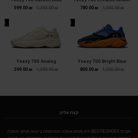
599.00
₪
1,350.00
₪
780.00
₪
1,350.00
₪
ALE
SALE
Yeezy 700 Analog
Yeezy 700 Bright Blue
599.00
₪
1,350.00
₪
800.00
₪
1,350.00
₪
קצת עלינו
חברת BESTIESHOES היא מותג אופנה המתמחה בייבוא מותגי אופנה
הנחשבים ביותר בעולם.דואגים לייבא את הנעליים שמקבלים הכי הרבה