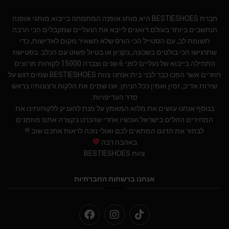
חברת BESTIESHOES היא מותג אופנה המתמחה בייבוא מותגי אופנה
הנחשבים ביותר בעולם.דואגים לייבא את הנעליים שמקבלים הכי הרבה
תשומת לב, עם הסטייל הכי הורס שלא תשאיר מקום לאדישות, כדי
שתרגישו הכי בולטים בשכונה, בקניון או בטיול פשוט עם הכלב. בסטישוז
התחילה בייבוא של נעליים לפני 6 שנים וצברה 15000 לקוחות מרוצים
חוזרים אשר הפכו כבר לבני בית.אנחנו צוות BESTIESHOES שמים דגש על
שירות אדיב, זמין ואמין ככל הניתן. אנו שמים את הלקוח ורצונותיו בראש
סדר העדיפויות.
בנוסף אנחנו עושים את מלוא המאמץ על מנת להעניק ללקוחותינו את
המחירים הזולים בישראל.ועכשיו אחרי שהכרנו בקצרה אתם מוזמנים
לבחור את הדגם המתאים לכם ואולי נזכה לראות אתכם שוב !!!
באהבה רבה
צוות BESTIESHOES
אנחנו ברשתות החברתיות