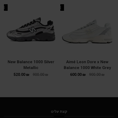
ALE
SALE
New Balance 1000 Silver
Aimé Leon Dore x New
Metallic
Balance 1000 White Grey
520.00
₪
900.00
₪
600.00
₪
900.00
₪
קצת עלינו