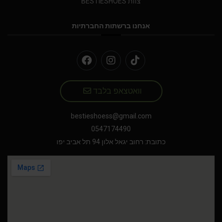
צוות BESTIESHOES
אנחנו ברשתות החברתיות
וואטצאפ בלבד
bestieshoess@gmail.com
0547174490
כתובת: רחוב יגאל אלון 94 תל אביב יפו