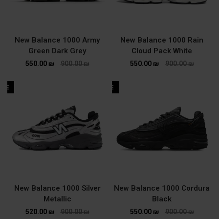
New Balance 1000 Army
New Balance 1000 Rain
Green Dark Grey
Cloud Pack White
550.00
₪
900.00
₪
550.00
₪
900.00
₪
ALE
SALE
New Balance 1000 Silver
New Balance 1000 Cordura
Metallic
Black
520.00
₪
900.00
₪
550.00
₪
900.00
₪