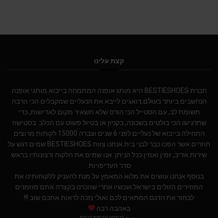
קצת עלינו
חברת BESTIESHOES היא מותג אופנה המתמחה בייבוא מותגי אופנה
הנחשבים ביותר בעולם.דואגים לייבא את הנעליים שמקבלים הכי הרבה
תשומת לב, עם הסטייל הכי הורס שלא תשאיר מקום לאדישות, כדי
שתרגישו הכי בולטים בשכונה, בקניון או בטיול פשוט עם הכלב. בסטישוז
התחילה בייבוא של נעליים לפני 6 שנים וצברה 15000 לקוחות מרוצים
חוזרים אשר הפכו כבר לבני בית.אנחנו צוות BESTIESHOES שמים דגש על
שירות אדיב, זמין ואמין ככל הניתן. אנו שמים את הלקוח ורצונותיו בראש
סדר העדיפויות.
בנוסף אנחנו עושים את מלוא המאמץ על מנת להעניק ללקוחותינו את
המחירים הזולים בישראל.ועכשיו אחרי שהכרנו בקצרה אתם מוזמנים
לבחור את הדגם המתאים לכם ואולי נזכה לראות אתכם שוב !!!
באהבה רבה