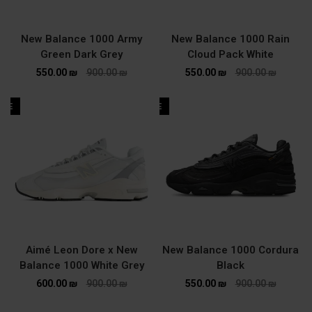
New Balance 1000 Army
New Balance 1000 Rain
Green Dark Grey
Cloud Pack White
550.00
₪
900.00
₪
550.00
₪
900.00
₪
ALE
SALE
Aimé Leon Dore x New
New Balance 1000 Cordura
Balance 1000 White Grey
Black
600.00
₪
900.00
₪
550.00
₪
900.00
₪