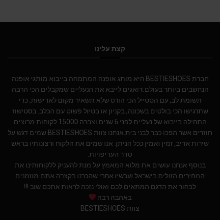
קצת עלינו
חברת BESTIESHOES היא מותג אופנה המתמחה בייבוא מותגי אופנה
הנחשבים ביותר בעולם.דואגים לייבא את הנעליים שמקבלים הכי הרבה
תשומת לב, עם הסטייל הכי הורס שלא תשאיר מקום לאדישות, כדי
שתרגישו הכי בולטים בשכונה, בקניון או בטיול פשוט עם הכלב. בסטישוז
התחילה בייבוא של נעליים לפני 6 שנים וצברה 15000 לקוחות מרוצים
חוזרים אשר הפכו כבר לבני בית.אנחנו צוות BESTIESHOES שמים דגש על
שירות אדיב, זמין ואמין ככל הניתן. אנו שמים את הלקוח ורצונותיו בראש
סדר העדיפויות.
בנוסף אנחנו עושים את מלוא המאמץ על מנת להעניק ללקוחותינו את
המחירים הזולים בישראל.ועכשיו אחרי שהכרנו בקצרה אתם מוזמנים
לבחור את הדגם המתאים לכם ואולי נזכה לראות אתכם שוב !!!
באהבה רבה
צוות BESTIESHOES