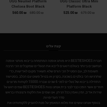
UGG Neumel Platform
UGG Classic Ultra Mini
Chelsea Boot Black
Platform Black
560.00
₪
680.00
₪
525.00
₪
679.00
₪
קצת עלינו
חברת BESTIESHOES היא מותג אופנה המתמחה בייבוא מותגי אופנה
הנחשבים ביותר בעולם.דואגים לייבא את הנעליים שמקבלים הכי הרבה
תשומת לב, עם הסטייל הכי הורס שלא תשאיר מקום לאדישות, כדי
שתרגישו הכי בולטים בשכונה, בקניון או בטיול פשוט עם הכלב. בסטישוז
התחילה בייבוא של נעליים לפני 6 שנים וצברה 15000 לקוחות מרוצים
חוזרים אשר הפכו כבר לבני בית.אנחנו צוות BESTIESHOES שמים דגש על
שירות אדיב, זמין ואמין ככל הניתן. אנו שמים את הלקוח ורצונותיו בראש
סדר העדיפויות.
בנוסף אנחנו עושים את מלוא המאמץ על מנת להעניק ללקוחותינו את