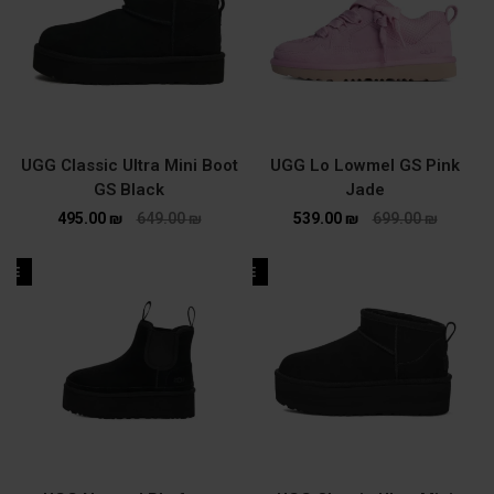
UGG Classic Ultra Mini Boot
UGG Lo Lowmel GS Pink
GS Black
Jade
495.00
₪
649.00
₪
539.00
₪
699.00
₪
ALE
SALE