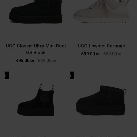
UGG Classic Ultra Mini Boot
UGG Lowmel Ceramic
GS Black
539.00
₪
699.00
₪
495.00
₪
649.00
₪
ALE
SALE