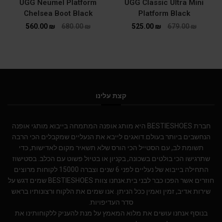
UGG Neumel Platform
UGG Classic Ultra Mini
Chelsea Boot Black
Platform Black
560.00
₪
680.00
₪
525.00
₪
679.00
₪
קצת עלינו
חברת BESTIESHOES היא מותג אופנה המתמחה בייבוא מותגי אופנה
הנחשבים ביותר בעולם.דואגים לייבא את הנעליים שמקבלים הכי הרבה
תשומת לב, עם הסטייל הכי הורס שלא תשאיר מקום לאדישות, כדי
שתרגישו הכי בולטים בשכונה, בקניון או בטיול פשוט עם הכלב. בסטישוז
התחילה בייבוא של נעליים לפני 6 שנים וצברה 15000 לקוחות מרוצים
חוזרים אשר הפכו כבר לבני בית.אנחנו צוות BESTIESHOES שמים דגש על
שירות אדיב, זמין ואמין ככל הניתן. אנו שמים את הלקוח ורצונותיו בראש
סדר העדיפויות.
בנוסף אנחנו עושים את מלוא המאמץ על מנת להעניק ללקוחותינו את