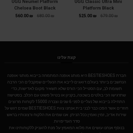
UGG Neumel Platform
UGG Classic Ultra Mini
Chelsea Boot Black
Platform Black
560.00
₪
680.00
₪
525.00
₪
679.00
₪
קצת עלינו
חברת BESTIESHOES היא מותג אופנה המתמחה בייבוא מותגי אופנה
הנחשבים ביותר בעולם.דואגים לייבא את הנעליים שמקבלים הכי הרבה
תשומת לב, עם הסטייל הכי הורס שלא תשאיר מקום לאדישות, כדי
שתרגישו הכי בולטים בשכונה, בקניון או בטיול פשוט עם הכלב. בסטישוז
התחילה בייבוא של נעליים לפני 6 שנים וצברה 15000 לקוחות מרוצים
חוזרים אשר הפכו כבר לבני בית.אנחנו צוות BESTIESHOES שמים דגש על
שירות אדיב, זמין ואמין ככל הניתן. אנו שמים את הלקוח ורצונותיו בראש
סדר העדיפויות.
בנוסף אנחנו עושים את מלוא המאמץ על מנת להעניק ללקוחותינו את