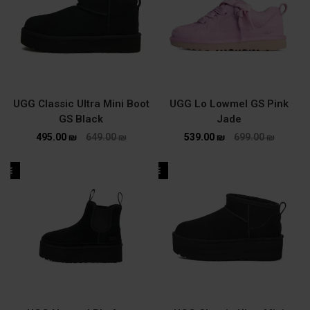
UGG Classic Ultra Mini Boot
UGG Lo Lowmel GS Pink
GS Black
Jade
495.00
₪
649.00
₪
539.00
₪
699.00
₪
ALE
SALE