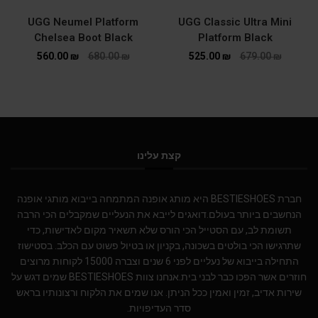
UGG Neumel Platform
UGG Classic Ultra Mini
Chelsea Boot Black
Platform Black
560.00
₪
680.00
₪
525.00
₪
679.00
₪
קצת עלינו
חברת BESTIESHOES היא מותג אופנה המתמחה בייבוא מותגי אופנה
הנחשבים ביותר בעולם.דואגים לייבא את הנעליים שמקבלים הכי הרבה
תשומת לב, עם הסטייל הכי הורס שלא תשאיר מקום לאדישות, כדי
שתרגישו הכי בולטים בשכונה, בקניון או בטיול פשוט עם הכלב. בסטישוז
התחילה בייבוא של נעליים לפני 6 שנים וצברה 15000 לקוחות מרוצים
חוזרים אשר הפכו כבר לבני בית.אנחנו צוות BESTIESHOES שמים דגש על
שירות אדיב, זמין ואמין ככל הניתן. אנו שמים את הלקוח ורצונותיו בראש
סדר העדיפויות.