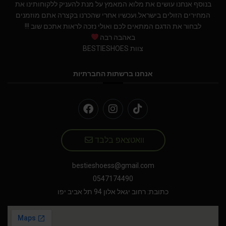
בנוסף אנחנו עושים את מלוא המאמץ על מנת להעניק ללקוחותינו את
המחירים הזולים בישראל.ועכשיו אחרי שהכרנו בקצרה אתם מוזמנים
לבחור את הדגם המתאים לכם ואולי נזכה לראות אתכם שוב !!!
באהבה רבה
צוות BESTIESHOES
אנחנו ברשתות החברתיות
וואטצאפ בלבד
bestieshoess@gmail.com
0547174490
כתובת: רחוב יגאל אלון 94 תל אביב יפו