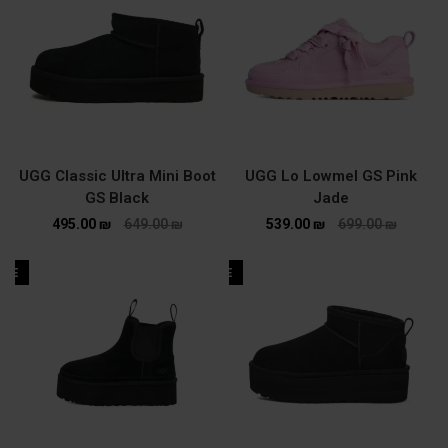
UGG Classic Ultra Mini Boot
UGG Lo Lowmel GS Pink
GS Black
Jade
495.00
₪
649.00
₪
539.00
₪
699.00
₪
ALE
SALE