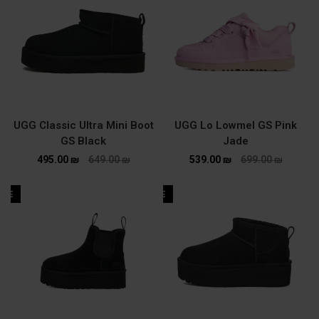
UGG Classic Ultra Mini Boot
UGG Lo Lowmel GS Pink
GS Black
Jade
495.00
₪
649.00
₪
539.00
₪
699.00
₪
ALE
SALE