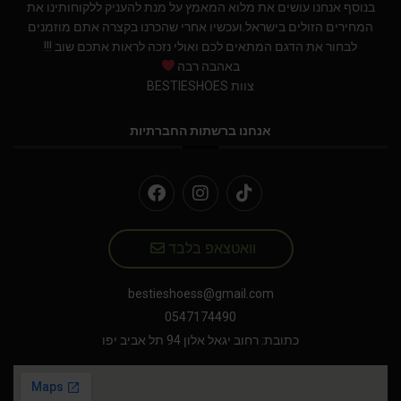
בנוסף אנחנו עושים את מלוא המאמץ על מנת להעניק ללקוחותינו את
המחירים הזולים בישראל.ועכשיו אחרי שהכרנו בקצרה אתם מוזמנים
לבחור את הדגם המתאים לכם ואולי נזכה לראות אתכם שוב !!!
באהבה רבה
צוות BESTIESHOES
אנחנו ברשתות החברתיות
וואטצאפ בלבד
bestieshoess@gmail.com
0547174490
כתובת: רחוב יגאל אלון 94 תל אביב יפו