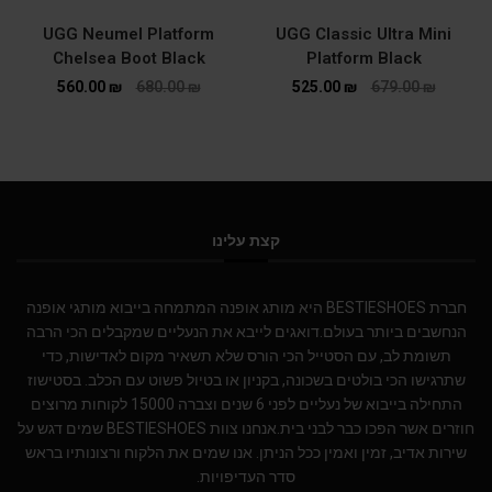
UGG Neumel Platform
UGG Classic Ultra Mini
Chelsea Boot Black
Platform Black
560.00
₪
680.00
₪
525.00
₪
679.00
₪
קצת עלינו
חברת BESTIESHOES היא מותג אופנה המתמחה בייבוא מותגי אופנה
הנחשבים ביותר בעולם.דואגים לייבא את הנעליים שמקבלים הכי הרבה
תשומת לב, עם הסטייל הכי הורס שלא תשאיר מקום לאדישות, כדי
שתרגישו הכי בולטים בשכונה, בקניון או בטיול פשוט עם הכלב. בסטישוז
התחילה בייבוא של נעליים לפני 6 שנים וצברה 15000 לקוחות מרוצים
חוזרים אשר הפכו כבר לבני בית.אנחנו צוות BESTIESHOES שמים דגש על
שירות אדיב, זמין ואמין ככל הניתן. אנו שמים את הלקוח ורצונותיו בראש
סדר העדיפויות.