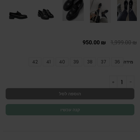
950.00
₪
1,999.00
₪
מידה
36
37
38
39
40
41
42
הוספה לסל
קנה עכשיו