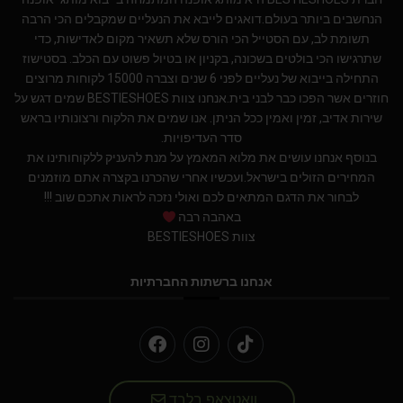
הנחשבים ביותר בעולם.דואגים לייבא את הנעליים שמקבלים הכי הרבה
תשומת לב, עם הסטייל הכי הורס שלא תשאיר מקום לאדישות, כדי
שתרגישו הכי בולטים בשכונה, בקניון או בטיול פשוט עם הכלב. בסטישוז
התחילה בייבוא של נעליים לפני 6 שנים וצברה 15000 לקוחות מרוצים
חוזרים אשר הפכו כבר לבני בית.אנחנו צוות BESTIESHOES שמים דגש על
שירות אדיב, זמין ואמין ככל הניתן. אנו שמים את הלקוח ורצונותיו בראש
סדר העדיפויות.
בנוסף אנחנו עושים את מלוא המאמץ על מנת להעניק ללקוחותינו את
המחירים הזולים בישראל.ועכשיו אחרי שהכרנו בקצרה אתם מוזמנים
לבחור את הדגם המתאים לכם ואולי נזכה לראות אתכם שוב !!!
באהבה רבה
צוות BESTIESHOES
אנחנו ברשתות החברתיות
וואטצאפ בלבד