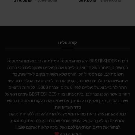
519.00
₪
1,099.00
₪
699.00
₪
1,099.00
₪
קצת עלינו
חברת BESTIESHOES היא מותג אופנה המתמחה בייבוא מותגי אופנה
הנחשבים ביותר בעולם.דואגים לייבא את הנעליים שמקבלים הכי הרבה
תשומת לב, עם הסטייל הכי הורס שלא תשאיר מקום לאדישות, כדי
שתרגישו הכי בולטים בשכונה, בקניון או בטיול פשוט עם הכלב. בסטישוז
התחילה בייבוא של נעליים לפני 6 שנים וצברה 15000 לקוחות מרוצים
חוזרים אשר הפכו כבר לבני בית.אנחנו צוות BESTIESHOES שמים דגש על
שירות אדיב, זמין ואמין ככל הניתן. אנו שמים את הלקוח ורצונותיו בראש
סדר העדיפויות.
בנוסף אנחנו עושים את מלוא המאמץ על מנת להעניק ללקוחותינו את
המחירים הזולים בישראל.ועכשיו אחרי שהכרנו בקצרה אתם מוזמנים
לבחור את הדגם המתאים לכם ואולי נזכה לראות אתכם שוב !!!
באהבה רבה