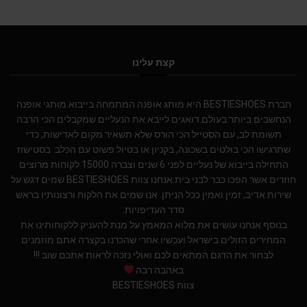
קצת עלינו
חברת BESTIESHOES היא מותג אופנה המתמחה בייבוא מותגי אופנה
הנחשבים ביותר בעולם.דואגים לייבא את הנעליים שמקבלים הכי הרבה
תשומת לב, עם הסטייל הכי הורס שלא תשאיר מקום לאדישות, כדי
שתרגישו הכי בולטים בשכונה, בקניון או בטיול פשוט עם הכלב. בסטישוז
התחילה בייבוא של נעליים לפני 6 שנים וצברה 15000 לקוחות מרוצים
חוזרים אשר הפכו כבר לבני בית.אנחנו צוות BESTIESHOES שמים דגש על
שירות אדיב, זמין ואמין ככל הניתן. אנו שמים את הלקוח ורצונותיו בראש
סדר העדיפויות.
בנוסף אנחנו עושים את מלוא המאמץ על מנת להעניק ללקוחותינו את
המחירים הזולים בישראל.ועכשיו אחרי שהכרנו בקצרה אתם מוזמנים
לבחור את הדגם המתאים לכם ואולי נזכה לראות אתכם שוב !!!
באהבה רבה
צוות BESTIESHOES