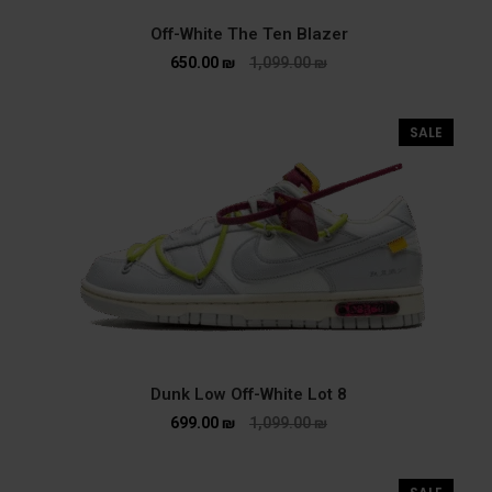
Off-White The Ten Blazer
650.00
₪
1,099.00
₪
SALE
Dunk Low Off-White Lot 8
699.00
₪
1,099.00
₪