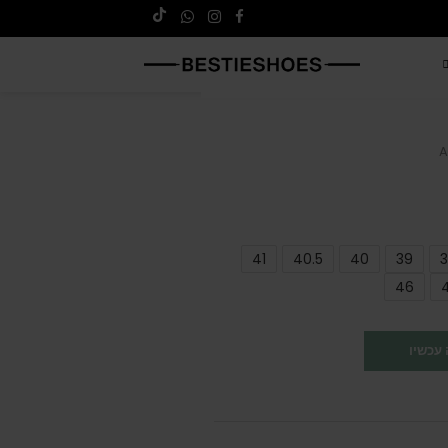
A
41
40.5
40
39
3
46
עכשיו