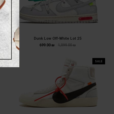
Dunk Low Off-White Lot 25
699.00
₪
1,099.00
₪
SALE