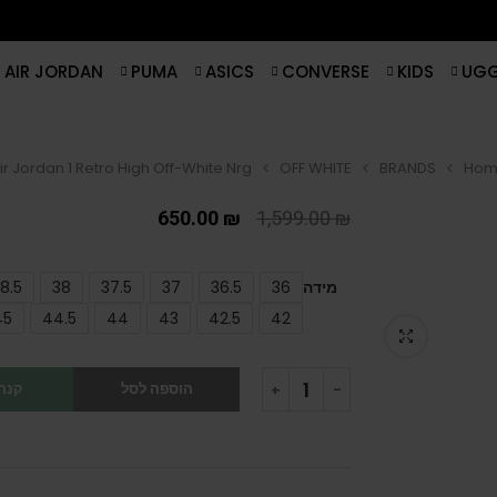
AIR JORDAN
PUMA
ASICS
CONVERSE
KIDS
UG
ir Jordan 1 Retro High Off-White Nrg
OFF WHITE
BRANDS
Hom
650.00
₪
1,599.00
₪
מידה
36
36.5
37
37.5
38
8.5
45
44.5
44
43
42.5
42
הוספה לסל
קנה 