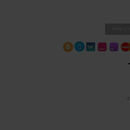
יך מידות
.