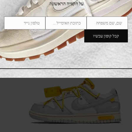
על הקנייה הראשונה
שם, שם משפחה
כתובת האימייל שלך
טלפון נייד
Phone
Email
Name
Number
קבל קופון עכשיו
Dunk Low Off-White Lot 50
600.00
₪
1,099.00
₪
SALE