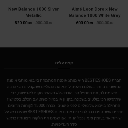
New Balance 1000 Silver
Aimé Leon Dore x New
Metallic
Balance 1000 White Grey
520.00
₪
900.00
₪
600.00
₪
900.00
₪
קצת עלינו
חברת BESTIESHOES היא מותג אופנה המתמחה בייבוא מותגי אופנה
הנחשבים ביותר בעולם.דואגים לייבא את הנעליים שמקבלים הכי הרבה
תשומת לב, עם הסטייל הכי הורס שלא תשאיר מקום לאדישות, כדי
שתרגישו הכי בולטים בשכונה, בקניון או בטיול פשוט עם הכלב. בסטישוז
התחילה בייבוא של נעליים לפני 6 שנים וצברה 15000 לקוחות מרוצים
חוזרים אשר הפכו כבר לבני בית.אנחנו צוות BESTIESHOES שמים דגש על
שירות אדיב, זמין ואמין ככל הניתן. אנו שמים את הלקוח ורצונותיו בראש
סדר העדיפויות.