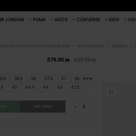
IR JORDAN
PUMA
ASICS
CONVERSE
KIDS
UG
alance X Aime Leon Dore 650R Red
NEW BALANCE
BRANDS
579.00
₪
639.00
₪
מידה
36
37
37.5
38
38.5
9.5
.5
45
44.5
44
43
42.5
הוספה לסל
קנה 