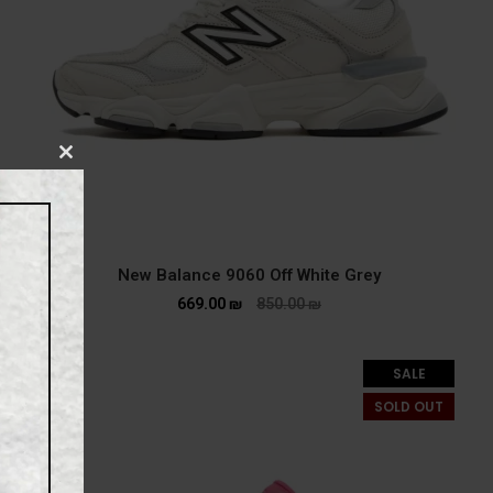
CLOSE
THIS
MODULE
New Balance 9060 Off White Grey
669.00
₪
850.00
₪
SALE
SOLD OUT