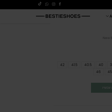
A
New B
42
41.5
40.5
40
3
46
45
עכשיו