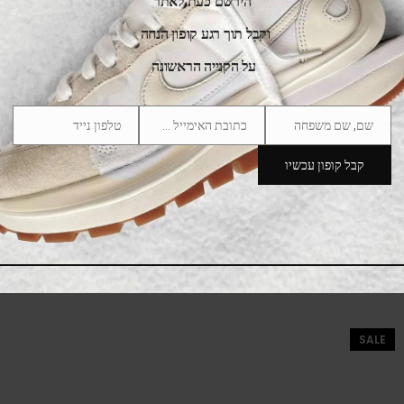
הירשם כעת לאתר
וקבל תוך רגע קופון הנחה
על הקנייה הראשונה
שם, שם משפחה
כתובת האימייל שלך
טלפון נייד
Phone
Email
Name
Number
קבל קופון עכשיו
New Balance 9060 Shadow Grey
669.00
₪
850.00
₪
SALE