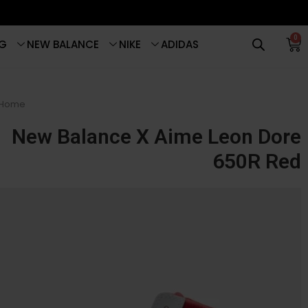
0
G
NEW BALANCE
NIKE
ADIDAS
Home
New Balance X Aime Leon Dore
650R Red