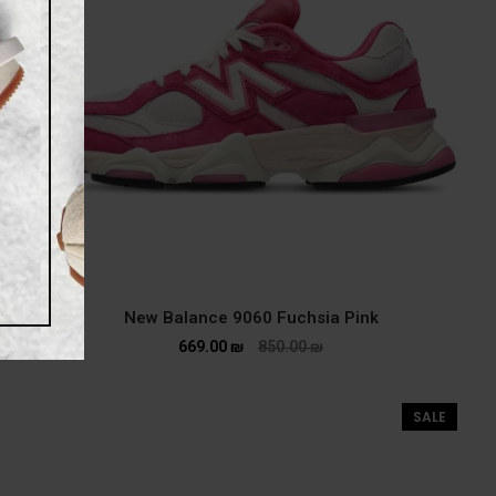
New Balance 9060 Fuchsia Pink
669.00
₪
850.00
₪
SALE