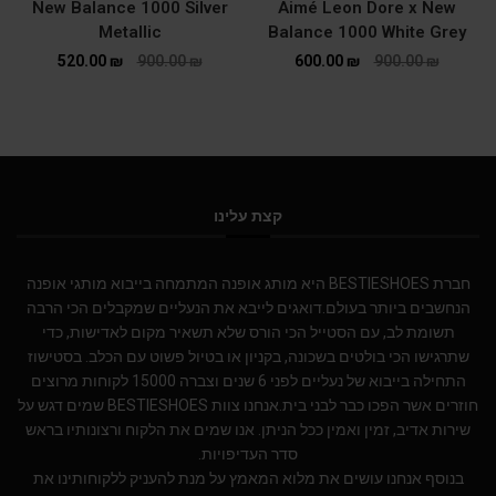
New Balance 1000 Silver
Aimé Leon Dore x New
Metallic
Balance 1000 White Grey
520.00
₪
900.00
₪
600.00
₪
900.00
₪
קצת עלינו
חברת BESTIESHOES היא מותג אופנה המתמחה בייבוא מותגי אופנה
הנחשבים ביותר בעולם.דואגים לייבא את הנעליים שמקבלים הכי הרבה
תשומת לב, עם הסטייל הכי הורס שלא תשאיר מקום לאדישות, כדי
שתרגישו הכי בולטים בשכונה, בקניון או בטיול פשוט עם הכלב. בסטישוז
התחילה בייבוא של נעליים לפני 6 שנים וצברה 15000 לקוחות מרוצים
חוזרים אשר הפכו כבר לבני בית.אנחנו צוות BESTIESHOES שמים דגש על
שירות אדיב, זמין ואמין ככל הניתן. אנו שמים את הלקוח ורצונותיו בראש
סדר העדיפויות.
בנוסף אנחנו עושים את מלוא המאמץ על מנת להעניק ללקוחותינו את