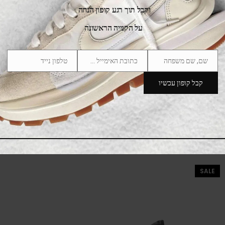
וקבל תוך רגע קופון הנחה
על הקנייה הראשונה
שם, שם משפחה
כתובת האימייל שלך
טלפון נייד
Phone
Email
Name
Number
קבל קופון עכשיו
New Balance 9060 Shadow Grey
669.00
₪
850.00
₪
SALE