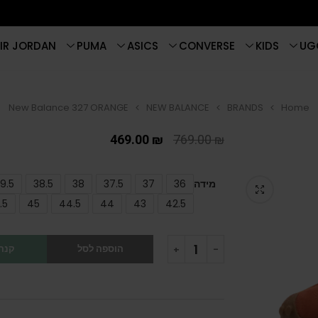
IR JORDAN
PUMA
ASICS
CONVERSE
KIDS
UG
New Balance 327 ORANGE
NEW BALANCE
BRANDS
Home
469.00
₪
769.00
₪
מידה
36
37
37.5
38
38.5
9.5
.5
45
44.5
44
43
42.5
הוספה לסל
קנה 