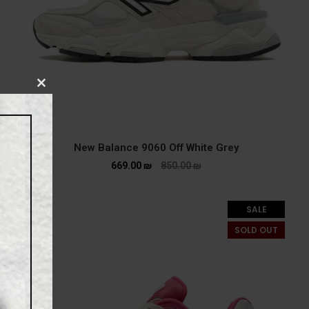
CLOSE
THIS
MODULE
New Balance 9060 Off White Grey
669.00
₪
850.00
₪
SALE
SOLD OUT