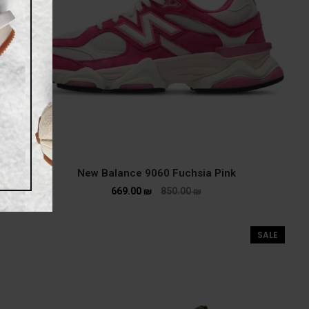
New Balance 9060 Fuchsia Pink
669.00
₪
850.00
₪
SALE