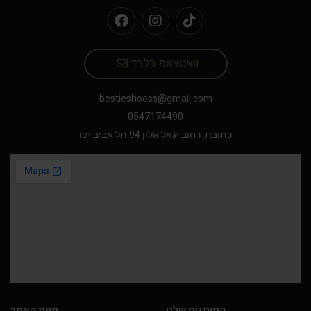
וואטצאפ בלבד
bestieshoess@gmail.com
0547174490
כתובת: רחוב יגאל אלון 94 תל אביב יפו
המותגים שלנו
מפת האתר