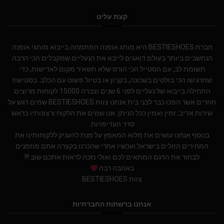
קצת עלינו
חברת BESTIESHOES היא מותג אופנה המתמחה בייבוא מותגי אופנה
הנחשבים ביותר בעולם.דואגים לייבא את הנעליים שמקבלים הכי הרבה
תשומת לב, עם הסטייל הכי הורס שלא תשאיר מקום לאדישות, כדי
שתרגישו הכי בולטים בשכונה, בקניון או בטיול פשוט עם הכלב. בסטישוז
התחילה בייבוא של נעליים לפני 6 שנים וצברה 15000 לקוחות מרוצים
חוזרים אשר הפכו כבר לבני בית.אנחנו צוות BESTIESHOES שמים דגש על
שירות אדיב, זמין ואמין ככל הניתן. אנו שמים את הלקוח ורצונותיו בראש
סדר העדיפויות.
בנוסף אנחנו עושים את מלוא המאמץ על מנת להעניק ללקוחותינו את
המחירים הזולים בישראל.ועכשיו אחרי שהכרנו בקצרה אתם מוזמנים
לבחור את הדגם המתאים לכם ואולי נזכה לראות אתכם שוב !!!
באהבה רבה
צוות BESTIESHOES
אנחנו ברשתות החברתיות