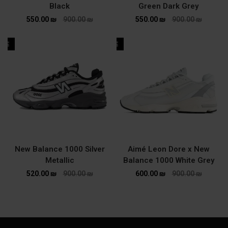
Black
Green Dark Grey
550.00
₪
900.00
₪
550.00
₪
900.00
₪
ALE
SALE
New Balance 1000 Silver
Aimé Leon Dore x New
Metallic
Balance 1000 White Grey
520.00
₪
900.00
₪
600.00
₪
900.00
₪