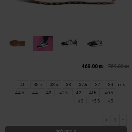
469.00
₪
769.00
₪
מידה
36
37
37.5
38
38.5
39.5
40
44.5
44
43
42.5
42
41.5
40.5
46
45.5
45
הוספה לסל