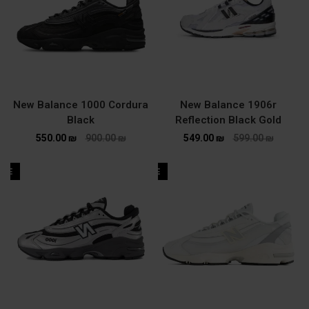
New Balance 1000 Cordura
New Balance 1906r
Black
Reflection Black Gold
550.00
₪
900.00
₪
549.00
₪
599.00
₪
ALE
SALE