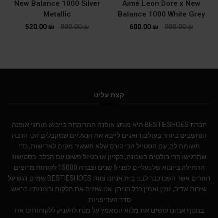
New Balance 1000 Silver
Aimé Leon Dore x New
Metallic
Balance 1000 White Grey
520.00
₪
900.00
₪
600.00
₪
900.00
₪
קצת עלינו
חברת BESTIESHOES היא מותג אופנה המתמחה בייבוא מותגי אופנה
הנחשבים ביותר בעולם.דואגים לייבא את הנעליים שמקבלים הכי הרבה
תשומת לב, עם הסטייל הכי הורס שלא תשאיר מקום לאדישות, כדי
שתרגישו הכי בולטים בשכונה, בקניון או בטיול פשוט עם הכלב. בסטישוז
התחילה בייבוא של נעליים לפני 6 שנים וצברה 15000 לקוחות מרוצים
חוזרים אשר הפכו כבר לבני בית.אנחנו צוות BESTIESHOES שמים דגש על
שירות אדיב, זמין ואמין ככל הניתן. אנו שמים את הלקוח ורצונותיו בראש
סדר העדיפויות.
בנוסף אנחנו עושים את מלוא המאמץ על מנת להעניק ללקוחותינו את