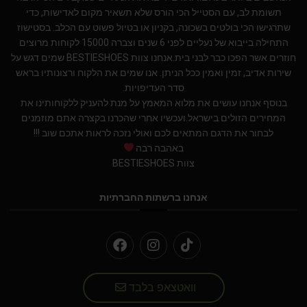
תשומת לב, עם הסטייל הכי הורס שלא תשאיר מקום לאדישות, כדי
שתרגישו הכי בולטים בשכונה, בקניון או בטיול פשוט עם הכלב. בסטישוז
התחילה בייבוא של נעליים לפני 6 שנים וצברה 15000 לקוחות מרוצים
חוזרים אשר הפכו כבר לבני בית.אנחנו צוות BESTIESHOES שמים דגש על
שירות אדיב, זמין ואמין ככל הניתן. אנו שמים את הלקוח ורצונותיו בראש
סדר העדיפויות.
בנוסף אנחנו עושים את מלוא המאמץ על מנת להעניק ללקוחותינו את
המחירים הזולים בישראל.ועכשיו אחרי שהכרנו בקצרה אתם מוזמנים
לבחור את הדגם המתאים לכם ואולי נזכה לראות אתכם שוב !!!
באהבה רבה
צוות BESTIESHOES
אנחנו ברשתות החברתיות
וואטצאפ בלבד