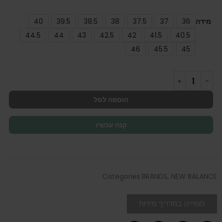
מידה
36
37
37.5
38
38.5
39.5
40
44.5
44
43
42.5
42
41.5
40.5
46
45.5
45
הוספה לסל
קנה עכשיו
Categories
BRANDS
,
NEW BALANCE
לצפייה במדריך מידות