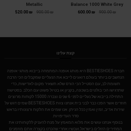
Metallic
Balance 1000 White Grey
520.00
₪
900.00
₪
600.00
₪
900.00
₪
קצת עלינו
חברת BESTIESHOES היא מותג אופנה המתמחה בייבוא מותגי אופנה
הנחשבים ביותר בעולם.דואגים לייבא את הנעליים שמקבלים הכי הרבה
תשומת לב, עם הסטייל הכי הורס שלא תשאיר מקום לאדישות, כדי
שתרגישו הכי בולטים בשכונה, בקניון או בטיול פשוט עם הכלב. בסטישוז
התחילה בייבוא של נעליים לפני 6 שנים וצברה 15000 לקוחות מרוצים
חוזרים אשר הפכו כבר לבני בית.אנחנו צוות BESTIESHOES שמים דגש על
שירות אדיב, זמין ואמין ככל הניתן. אנו שמים את הלקוח ורצונותיו בראש
סדר העדיפויות.
בנוסף אנחנו עושים את מלוא המאמץ על מנת להעניק ללקוחותינו את
המחירים הזולים בישראל.ועכשיו אחרי שהכרנו בקצרה אתם מוזמנים