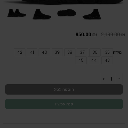
850.00
₪
2,199.00
₪
מידה
35
36
37
38
39
40
41
42
45
44
43
הוספה לסל
קנה עכשיו