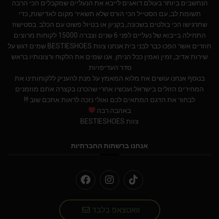
הנחשבים ביותר בעולם.דואגים לייבא את הנעליים שמקבלים הכי הרבה
תשומת לב, עם הסטייל הכי הורס שלא תשאיר מקום לאדישות, כדי
שתרגישו הכי בולטים בשכונה, בקניון או בטיול פשוט עם הכלב. בסטישוז
התחילה בייבוא של נעליים לפני 6 שנים וצברה 15000 לקוחות מרוצים
חוזרים אשר הפכו כבר לבני בית.אנחנו צוות BESTIESHOES שמים דגש על
שירות אדיב, זמין ואמין ככל הניתן. אנו שמים את הלקוח ורצונותיו בראש
סדר העדיפויות.
בנוסף אנחנו עושים את מלוא המאמץ על מנת להעניק ללקוחותינו את
המחירים הזולים בישראל.ועכשיו אחרי שהכרנו בקצרה אתם מוזמנים
לבחור את הדגם המתאים לכם ואולי נזכה לראות אתכם שוב !!!
באהבה רבה
צוות BESTIESHOES
אנחנו ברשתות החברתיות
וואטצאפ בלבד