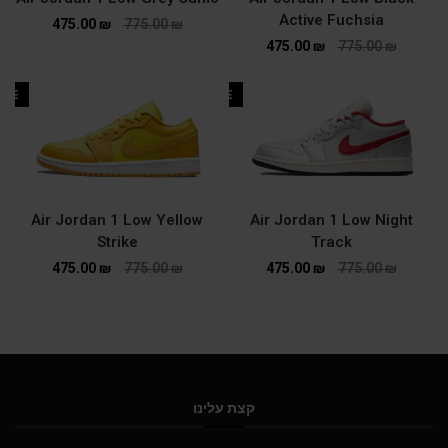
Active Fuchsia
475.00
₪
775.00
₪
475.00
₪
775.00
₪
ALE
SALE
Air Jordan 1 Low Yellow
Air Jordan 1 Low Night
Strike
Track
475.00
₪
775.00
₪
475.00
₪
775.00
₪
קצת עלינו