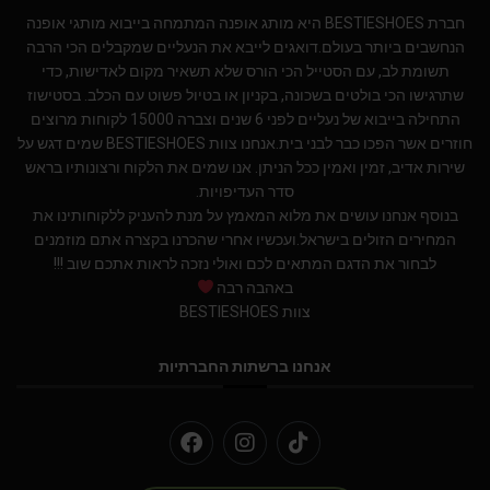
חברת BESTIESHOES היא מותג אופנה המתמחה בייבוא מותגי אופנה
הנחשבים ביותר בעולם.דואגים לייבא את הנעליים שמקבלים הכי הרבה
תשומת לב, עם הסטייל הכי הורס שלא תשאיר מקום לאדישות, כדי
שתרגישו הכי בולטים בשכונה, בקניון או בטיול פשוט עם הכלב. בסטישוז
התחילה בייבוא של נעליים לפני 6 שנים וצברה 15000 לקוחות מרוצים
חוזרים אשר הפכו כבר לבני בית.אנחנו צוות BESTIESHOES שמים דגש על
שירות אדיב, זמין ואמין ככל הניתן. אנו שמים את הלקוח ורצונותיו בראש
סדר העדיפויות.
בנוסף אנחנו עושים את מלוא המאמץ על מנת להעניק ללקוחותינו את
המחירים הזולים בישראל.ועכשיו אחרי שהכרנו בקצרה אתם מוזמנים
לבחור את הדגם המתאים לכם ואולי נזכה לראות אתכם שוב !!!
באהבה רבה
צוות BESTIESHOES
אנחנו ברשתות החברתיות