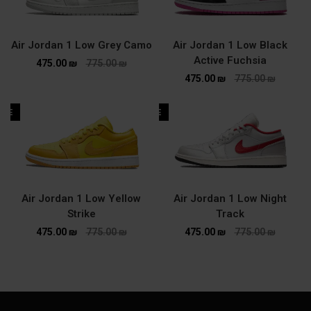
Air Jordan 1 Low Grey Camo
Air Jordan 1 Low Black
Active Fuchsia
475.00
₪
775.00
₪
475.00
₪
775.00
₪
ALE
SALE
Air Jordan 1 Low Yellow
Air Jordan 1 Low Night
Strike
Track
475.00
₪
775.00
₪
475.00
₪
775.00
₪