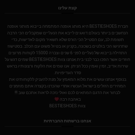
קצת עלינו
חברת BESTIESHOES היא מותג אופנה המתמחה בייבוא מותגי אופנה
הנחשבים ביותר בעולם.דואגים לייבא את הנעליים שמקבלים הכי הרבה
תשומת לב, עם הסטייל הכי הורס שלא תשאיר מקום לאדישות, כדי
שתרגישו הכי בולטים בשכונה, בקניון או בטיול פשוט עם הכלב. בסטישוז
התחילה בייבוא של נעליים לפני 6 שנים וצברה 15000 לקוחות מרוצים
חוזרים אשר הפכו כבר לבני בית.אנחנו צוות BESTIESHOES שמים דגש על
שירות אדיב, זמין ואמין ככל הניתן. אנו שמים את הלקוח ורצונותיו בראש
סדר העדיפויות.
בנוסף אנחנו עושים את מלוא המאמץ על מנת להעניק ללקוחותינו את
המחירים הזולים בישראל.ועכשיו אחרי שהכרנו בקצרה אתם מוזמנים
לבחור את הדגם המתאים לכם ואולי נזכה לראות אתכם שוב !!!
באהבה רבה
צוות BESTIESHOES
אנחנו ברשתות החברתיות