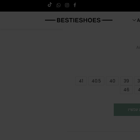
A
A
41
40.5
40
39
3
46
עכשיו