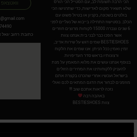
הכי הרבה תשומת לב, עם הסטייל הכי הורס
וואטצאפ
שלא תשאיר מקום לאדישות, כדי שתרגישו הכי
בולטים בשכונה, בקניון או בטיול פשוט עם
s@gmail.com
הכלב. בסטישוז התחילה בייבוא של נעליים לפני
74490
6 שנים וצברה 15000 לקוחות מרוצים חוזרים
כתובת: רחוב יגאל אלון 94 תל אב
אשר הפכו כבר לבני בית.אנחנו צוות
BESTIESHOES שמים דגש על שירות אדיב,
זמין ואמין ככל הניתן. אנו שמים את הלקוח
ורצונותיו בראש סדר העדיפויות.
בנוסף אנחנו עושים את מלוא המאמץ על מנת
להעניק ללקוחותינו את המחירים הזולים
בישראל.ועכשיו אחרי שהכרנו בקצרה אתם
מוזמנים לבחור את הדגם המתאים לכם ואולי
נזכה לראות אתכם שוב !!!
באהבה רבה
צוות BESTIESHOES