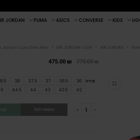
IR JORDAN
PUMA
ASICS
CONVERSE
KIDS
UG
ir Jordan 1 Low Siren Red
AIR JORDAN 1 LOW
AIR JORDAN
Ho
475.00
₪
775.00
₪
מידה
36
36.5
37
37.5
38
8.5
45
44.5
44
43
42.5
42
הוספה לסל
קנה 