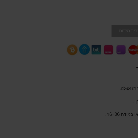
יך מידות
 .
דה 46-36.