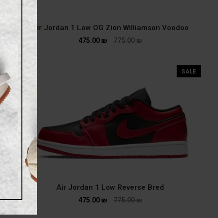
Air Jordan 1 Low OG Zion Williamson Voodoo
475.00
₪
775.00
₪
SALE
Air Jordan 1 Low Reverse Bred
475.00
₪
775.00
₪