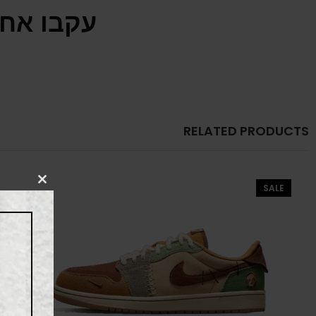
עקבו אחר
RELATED PRODUCTS
CLOSE
SALE
THIS
MODULE