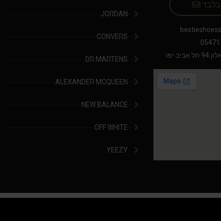
 בלבד
JORDAN
bestieshoes
CONVERS
05471
יב יפו
DR.MARTENS
ALEXANDER MCQUEEN
NEW BALANCE
OFF WHITE
YEEZY