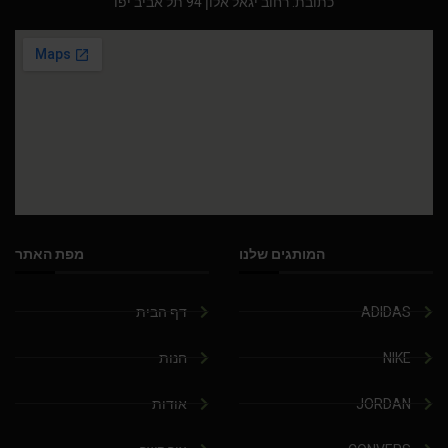
כתובת: רחוב יגאל אלון 94 תל אביב יפו
המותגים שלנו
מפת האתר
ADIDAS
דף הבית
NIKE
חנות
JORDAN
אודות