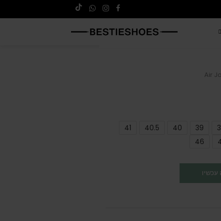
Air J
41
40.5
40
39
3
46
עכשיו