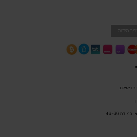
יך מידות
 .
דה 46-36.