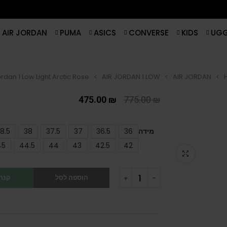
AIR JORDAN
PUMA
ASICS
CONVERSE
KIDS
UG
ordan 1 Low Light Arctic Rose
AIR JORDAN 1 LOW
AIR JORDAN
475.00
₪
775.00
₪
מידה
36
36.5
37
37.5
38
8.5
45
44.5
44
43
42.5
42
הוספה לסל
קנה 