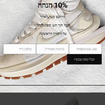
10% הנחה
SALE
הירשם כעת לאתר
וקבל תוך רגע קופון הנחה
על הקנייה הראשונה
שם, שם משפחה
כתובת האימייל שלך
טלפון נייד
Phone
Email
Name
Number
קבל קופון עכשיו
Air Jordan 1 Low Crimson Tint
475.00
₪
775.00
₪
SALE