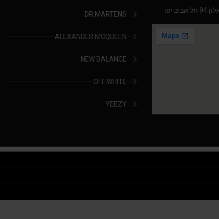
יב יפו
DR.MARTENS
ALEXANDER MCQUEEN
NEW BALANCE
OFF WHITE
YEEZY