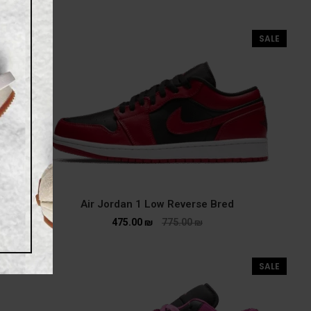
SALE
Air Jordan 1 Low Reverse Bred
475.00
₪
775.00
₪
SALE