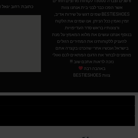
6 שנים וצברה 15000 לקוחות מרוצים חוזרים
כתובת: רחוב יגאל אלון 94 תל אב
אשר הפכו כבר לבני בית.אנחנו צוות
BESTIESHOES שמים דגש על שירות אדיב,
זמין ואמין ככל הניתן. אנו שמים את הלקוח
ורצונותיו בראש סדר העדיפויות.
בנוסף אנחנו עושים את מלוא המאמץ על מנת
להעניק ללקוחותינו את המחירים הזולים
בישראל.ועכשיו אחרי שהכרנו בקצרה אתם
מוזמנים לבחור את הדגם המתאים לכם ואולי
נזכה לראות אתכם שוב !!!
באהבה רבה
צוות BESTIESHOES