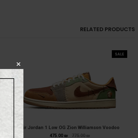
RELATED PRODUCTS
SALE
CLOSE
THIS
MODULE
Air Jordan 1 Low OG Zion Williamson Voodoo
475.00
₪
775.00
₪