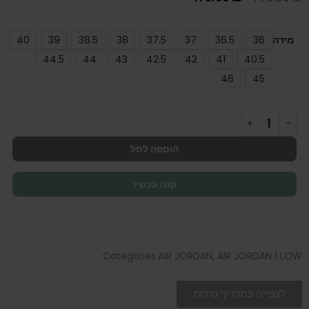
מידה
36
36.5
37
37.5
38
38.5
39
40
44.5
44
43
42.5
42
41
40.5
46
45
הוספה לסל
קנה עכשיו
Categories
AIR JORDAN
,
AIR JORDAN 1 LOW
לצפייה במדריך מידות