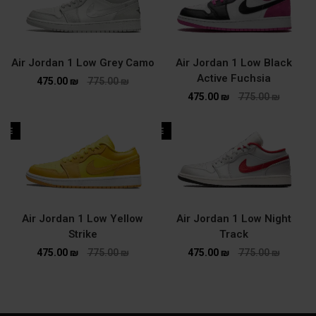
Air Jordan 1 Low Grey Camo
Air Jordan 1 Low Black
Active Fuchsia
475.00
₪
775.00
₪
475.00
₪
775.00
₪
ALE
SALE
Air Jordan 1 Low Yellow
Air Jordan 1 Low Night
Strike
Track
475.00
₪
775.00
₪
475.00
₪
775.00
₪