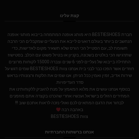
קצת עלינו
חברת BESTIESHOES היא מותג אופנה המתמחה בייבוא מותגי אופנה
הנחשבים ביותר בעולם.דואגים לייבא את הנעליים שמקבלים הכי הרבה
תשומת לב, עם הסטייל הכי הורס שלא תשאיר מקום לאדישות, כדי
שתרגישו הכי בולטים בשכונה, בקניון או בטיול פשוט עם הכלב. בסטישוז
התחילה בייבוא של נעליים לפני 6 שנים וצברה 15000 לקוחות מרוצים
חוזרים אשר הפכו כבר לבני בית.אנחנו צוות BESTIESHOES שמים דגש על
שירות אדיב, זמין ואמין ככל הניתן. אנו שמים את הלקוח ורצונותיו בראש
סדר העדיפויות.
בנוסף אנחנו עושים את מלוא המאמץ על מנת להעניק ללקוחותינו את
המחירים הזולים בישראל.ועכשיו אחרי שהכרנו בקצרה אתם מוזמנים
לבחור את הדגם המתאים לכם ואולי נזכה לראות אתכם שוב !!!
באהבה רבה
צוות BESTIESHOES
אנחנו ברשתות החברתיות