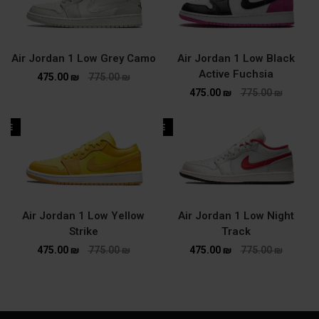
Air Jordan 1 Low Grey Camo
Air Jordan 1 Low Black
Active Fuchsia
475.00
₪
775.00
₪
475.00
₪
775.00
₪
ALE
SALE
Air Jordan 1 Low Yellow
Air Jordan 1 Low Night
Strike
Track
475.00
₪
775.00
₪
475.00
₪
775.00
₪