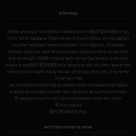
קצת עלינו
חברת BESTIESHOES היא מותג אופנה המתמחה בייבוא מותגי אופנה
הנחשבים ביותר בעולם.דואגים לייבא את הנעליים שמקבלים הכי הרבה
תשומת לב, עם הסטייל הכי הורס שלא תשאיר מקום לאדישות, כדי
שתרגישו הכי בולטים בשכונה, בקניון או בטיול פשוט עם הכלב. בסטישוז
התחילה בייבוא של נעליים לפני 6 שנים וצברה 15000 לקוחות מרוצים
חוזרים אשר הפכו כבר לבני בית.אנחנו צוות BESTIESHOES שמים דגש על
שירות אדיב, זמין ואמין ככל הניתן. אנו שמים את הלקוח ורצונותיו בראש
סדר העדיפויות.
בנוסף אנחנו עושים את מלוא המאמץ על מנת להעניק ללקוחותינו את
המחירים הזולים בישראל.ועכשיו אחרי שהכרנו בקצרה אתם מוזמנים
לבחור את הדגם המתאים לכם ואולי נזכה לראות אתכם שוב !!!
באהבה רבה
צוות BESTIESHOES
אנחנו ברשתות החברתיות