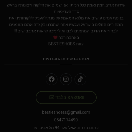
שירות אדיב, זמין ואמין ככל הניתן. אנו שמים את הלקוח ורצונותיו בראש
סדר העדיפויות.
בנוסף אנחנו עושים את מלוא המאמץ על מנת להעניק ללקוחותינו את
המחירים הזולים בישראל.ועכשיו אחרי שהכרנו בקצרה אתם מוזמנים
לבחור את הדגם המתאים לכם ואולי נזכה לראות אתכם שוב !!!
באהבה רבה
צוות BESTIESHOES
אנחנו ברשתות החברתיות
וואטצאפ בלבד
bestieshoess@gmail.com
0547174490
כתובת: רחוב יגאל אלון 94 תל אביב יפו