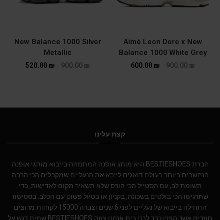
New Balance 1000 Silver
Aimé Leon Dore x New
Metallic
Balance 1000 White Grey
520.00
₪
900.00
₪
600.00
₪
900.00
₪
קצת עלינו
חברת BESTIESHOES היא מותג אופנה המתמחה בייבוא מותגי אופנה
הנחשבים ביותר בעולם.דואגים לייבא את הנעליים שמקבלים הכי הרבה
תשומת לב, עם הסטייל הכי הורס שלא תשאיר מקום לאדישות, כדי
שתרגישו הכי בולטים בשכונה, בקניון או בטיול פשוט עם הכלב. בסטישוז
התחילה בייבוא של נעליים לפני 6 שנים וצברה 15000 לקוחות מרוצים
חוזרים אשר הפכו כבר לבני בית.אנחנו צוות BESTIESHOES שמים דגש על