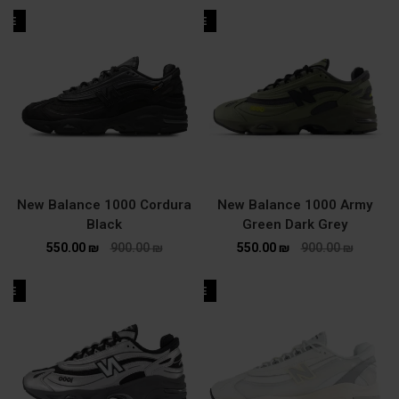
ALE
SALE
New Balance 1000 Cordura
New Balance 1000 Army
Black
Green Dark Grey
550.00
₪
900.00
₪
550.00
₪
900.00
₪
ALE
SALE