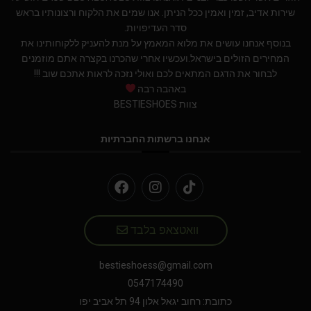
שירות אדיב, זמין ואמין ככל הניתן. אנו שמים את הלקוח ורצונותיו בראש
סדר העדיפויות.
בנוסף אנחנו עושים את מלוא המאמץ על מנת להעניק ללקוחותינו את
המחירים הזולים בישראל.ועכשיו אחרי שהכרנו בקצרה אתם מוזמנים
לבחור את הדגם המתאים לכם ואולי נזכה לראות אתכם שוב !!!
באהבה רבה
צוות BESTIESHOES
אנחנו ברשתות החברתיות
וואטצאפ בלבד
bestieshoess@gmail.com
0547174490
כתובת: רחוב יגאל אלון 94 תל אביב יפו