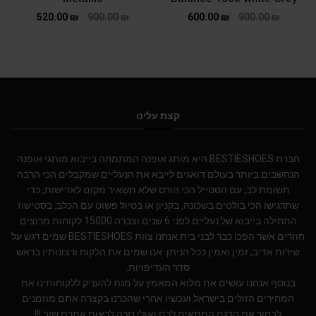
520.00
₪
900.00
₪
600.00
₪
900.00
₪
קצת עלינו
חברת BESTIESHOES היא מותג אופנה המתמחה בייבוא מותגי אופנה
הנחשבים ביותר בעולם.דואגים לייבא את הנעליים שמקבלים הכי הרבה
תשומת לב, עם הסטייל הכי הורס שלא תשאיר מקום לאדישות, כדי
שתרגישו הכי בולטים בשכונה, בקניון או בטיול פשוט עם הכלב. בסטישוז
התחילה בייבוא של נעליים לפני 6 שנים וצברה 15000 לקוחות מרוצים
חוזרים אשר הפכו כבר לבני בית.אנחנו צוות BESTIESHOES שמים דגש על
שירות אדיב, זמין ואמין ככל הניתן. אנו שמים את הלקוח ורצונותיו בראש
סדר העדיפויות.
בנוסף אנחנו עושים את מלוא המאמץ על מנת להעניק ללקוחותינו את
המחירים הזולים בישראל.ועכשיו אחרי שהכרנו בקצרה אתם מוזמנים
לבחור את הדגם המתאים לכם ואולי נזכה לראות אתכם שוב !!!