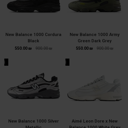
New Balance 1000 Cordura
New Balance 1000 Army
Black
Green Dark Grey
550.00
₪
900.00
₪
550.00
₪
900.00
₪
ALE
SALE
New Balance 1000 Silver
Aimé Leon Dore x New
Metallic
Balance 1000 White Grey