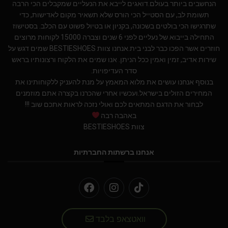
הנחשבים ביותר בעולם.דואגים לייבא את הנעליים שמקבלים הכי הרבה
תשומת לב, עם הסטייל הכי הורס שלא תשאיר מקום לאדישות, כדי
שתרגישו הכי בולטים בשכונה, בקניון או בטיול פשוט עם הכלב. בסטישוז
התחילה בייבוא של נעליים לפני 6 שנים וצברה 15000 לקוחות מרוצים
חוזרים אשר הפכו כבר לבני בית.אנחנו צוות BESTIESHOES שמים דגש על
שירות אדיב, זמין ואמין ככל הניתן. אנו שמים את הלקוח ורצונותיו בראש
סדר העדיפויות.
בנוסף אנחנו עושים את מלוא המאמץ על מנת להעניק ללקוחותינו את
המחירים הזולים בישראל.ועכשיו אחרי שהכרנו בקצרה אתם מוזמנים
לבחור את הדגם המתאים לכם ואולי נזכה לראות אתכם שוב !!!
באהבה רבה
צוות BESTIESHOES
אנחנו ברשתות החברתיות
וואטצאפ בלבד