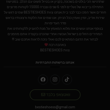
שתרגישו הכי בולטים בשכונה, בקניון או בטיול פשוט עם הכלב. בסטישוז
התחילה בייבוא של נעליים לפני 6 שנים וצברה 15000 לקוחות מרוצים
חוזרים אשר הפכו כבר לבני בית.אנחנו צוות BESTIESHOES שמים דגש על
שירות אדיב, זמין ואמין ככל הניתן. אנו שמים את הלקוח ורצונותיו בראש
סדר העדיפויות.
בנוסף אנחנו עושים את מלוא המאמץ על מנת להעניק ללקוחותינו את
המחירים הזולים בישראל.ועכשיו אחרי שהכרנו בקצרה אתם מוזמנים
לבחור את הדגם המתאים לכם ואולי נזכה לראות אתכם שוב !!!
באהבה רבה
צוות BESTIESHOES
אנחנו ברשתות החברתיות
וואטצאפ בלבד
bestieshoess@gmail.com