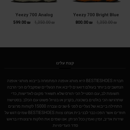
Yeezy 700 Analog
Yeezy 700 Bright Blue
599.00
₪
1,350.00
₪
800.00
₪
1,350.00
₪
קצת עלינו
חברת BESTIESHOES היא מותג אופנה המתמחה בייבוא מותגי אופנה
הנחשבים ביותר בעולם.דואגים לייבא את הנעליים שמקבלים הכי הרבה
תשומת לב, עם הסטייל הכי הורס שלא תשאיר מקום לאדישות, כדי
שתרגישו הכי בולטים בשכונה, בקניון או בטיול פשוט עם הכלב. בסטישוז
התחילה בייבוא של נעליים לפני 6 שנים וצברה 15000 לקוחות מרוצים
חוזרים אשר הפכו כבר לבני בית.אנחנו צוות BESTIESHOES שמים דגש על
שירות אדיב, זמין ואמין ככל הניתן. אנו שמים את הלקוח ורצונותיו בראש
סדר העדיפויות.