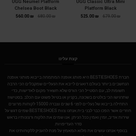
UGG Neumel Platform
UGG Classic Ultra Mini
Chelsea Boot Black
Platform Black
560.00
₪
680.00
₪
525.00
₪
679.00
₪
קצת עלינו
חברת BESTIESHOES היא מותג אופנה המתמחה בייבוא מותגי אופנה
הנחשבים ביותר בעולם.דואגים לייבא את הנעליים שמקבלים הכי הרבה
תשומת לב, עם הסטייל הכי הורס שלא תשאיר מקום לאדישות, כדי
שתרגישו הכי בולטים בשכונה, בקניון או בטיול פשוט עם הכלב. בסטישוז
התחילה בייבוא של נעליים לפני 6 שנים וצברה 15000 לקוחות מרוצים
חוזרים אשר הפכו כבר לבני בית.אנחנו צוות BESTIESHOES שמים דגש על
שירות אדיב, זמין ואמין ככל הניתן. אנו שמים את הלקוח ורצונותיו בראש
סדר העדיפויות.
בנוסף אנחנו עושים את מלוא המאמץ על מנת להעניק ללקוחותינו את