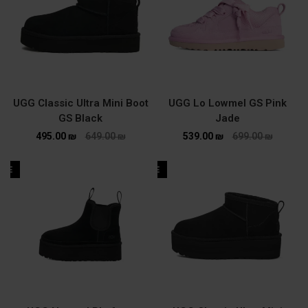
UGG Classic Ultra Mini Boot
UGG Lo Lowmel GS Pink
GS Black
Jade
495.00
₪
649.00
₪
539.00
₪
699.00
₪
ALE
SALE