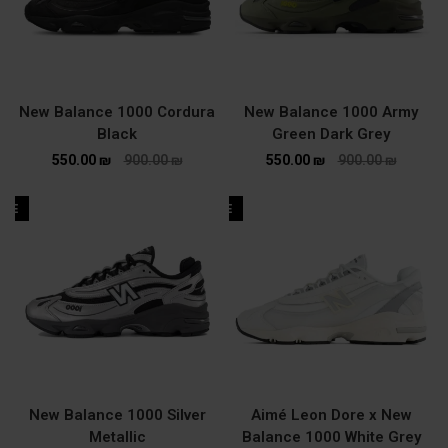
New Balance 1000 Cordura
New Balance 1000 Army
Black
Green Dark Grey
550.00
₪
900.00
₪
550.00
₪
900.00
₪
ALE
SALE
New Balance 1000 Silver
Aimé Leon Dore x New
Metallic
Balance 1000 White Grey