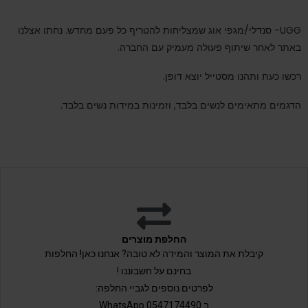
UGG- סנדלי/מגפי אוג שמצליחות להטריף כל פעם מחדש. נחתו אצלנו
באתר לאחר שיתוף פעולה מעמיק עם החברה.
רכשו כעת ותהנו מסטייל יוצא דופן.
הדגמים מתאימים לנשים בלבד, וזמינות במידות נשים בלבד.
החלפת מוצרים
קיבלת את המוצר והמידה לא טובה? אנחנו כאן! החלפות
בחינם על חשבוננו !
לפרטים נוספים לגביי החלפה:
ב 0547174490 WhatsApp