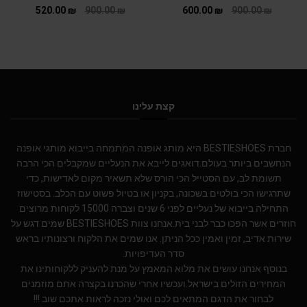
520.00
₪
900.00
₪
600.00
₪
900.00
₪
קצת עלינו
חברת BESTIESHOES היא מותג אופנה המתמחה בייבוא מותגי אופנה
הנחשבים ביותר בעולם.דואגים לייבא את הנעליים שמקבלים הכי הרבה
תשומת לב, עם הסטייל הכי הורס שלא תשאיר מקום לאדישות, כדי
שתרגישו הכי בולטים בשכונה, בקניון או בטיול פשוט עם הכלב. בסטישוז
התחילה בייבוא של נעליים לפני 6 שנים וצברה 15000 לקוחות מרוצים
חוזרים אשר הפכו כבר לבני בית.אנחנו צוות BESTIESHOES שמים דגש על
שירות אדיב, זמין ואמין ככל הניתן. אנו שמים את הלקוח ורצונותיו בראש
סדר העדיפויות.
בנוסף אנחנו עושים את מלוא המאמץ על מנת להעניק ללקוחותינו את
המחירים הזולים בישראל.ועכשיו אחרי שהכרנו בקצרה אתם מוזמנים
לבחור את הדגם המתאים לכם ואולי נזכה לראות אתכם שוב !!!