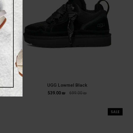
UGG Lowmel Black
539.00
₪
699.00
₪
SALE