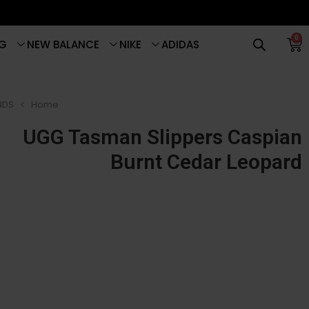
0
G
NEW BALANCE
NIKE
ADIDAS
NDS
Home
UGG Tasman Slippers Caspian
Burnt Cedar Leopard