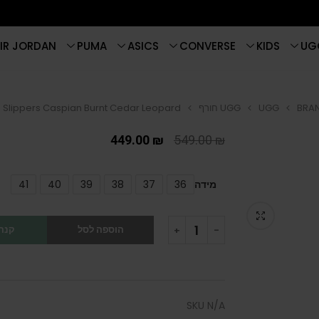
IR JORDAN
PUMA
ASICS
CONVERSE
KIDS
UG
BRA
UGG
UGG חורף
Slippers Caspian Burnt Cedar Leopard
449.00
₪
549.00
₪
מידה
36
37
38
39
40
41
הוספה לסל
קנה 
SKU
N/A