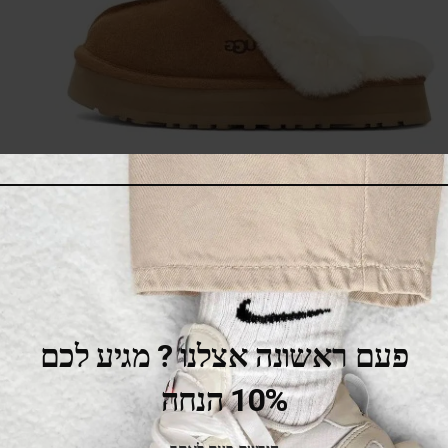
UGG Disquette Slipper Chestnut
419.00
₪
519.00
₪
SALE
פעם ראשונה אצלנו ? מגיע לכם
10% הנחה