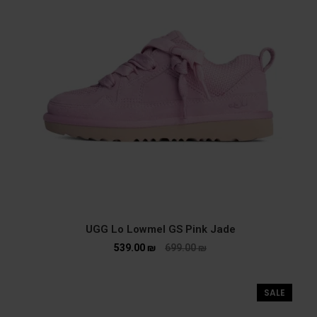
UGG Lo Lowmel GS Pink Jade
539.00
₪
699.00
₪
SALE