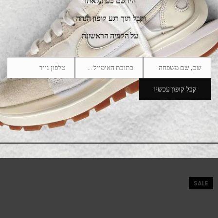
הירשם כעת לאתר
וקבל תוך רגע קופון הנחה
על הקנייה הראשונה
שם, שם משפחה
כתובת האימייל שלך
טלפון נייד
Phone
Email
Name
Number
קבל קופון עכשיו
UGG Lowmel Ceramic
539.00
₪
699.00
₪
SALE