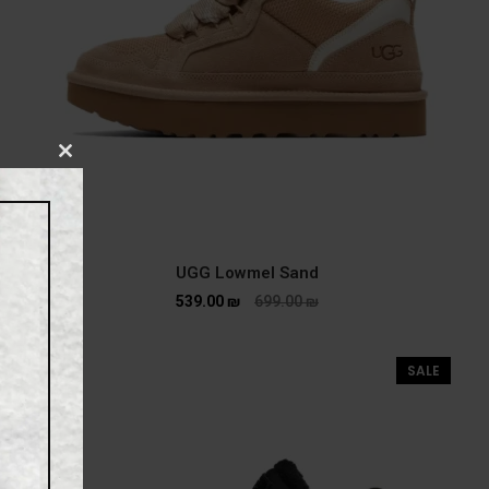
CLOSE
THIS
MODULE
UGG Lowmel Sand
539.00
₪
699.00
₪
SALE