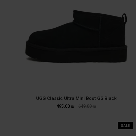
UGG Classic Ultra Mini Boot GS Black
495.00
₪
649.00
₪
SALE