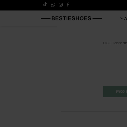
A
UGG Tasman 
עכשיו