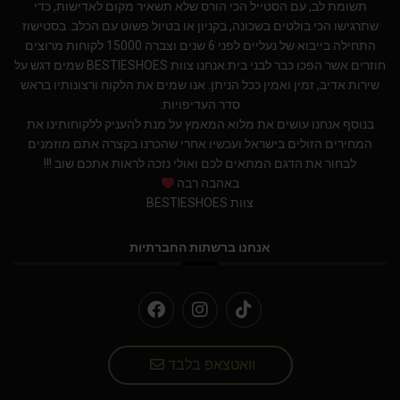
תשומת לב, עם הסטייל הכי הורס שלא תשאיר מקום לאדישות, כדי
שתרגישו הכי בולטים בשכונה, בקניון או בטיול פשוט עם הכלב. בסטישוז
התחילה בייבוא של נעליים לפני 6 שנים וצברה 15000 לקוחות מרוצים
חוזרים אשר הפכו כבר לבני בית.אנחנו צוות BESTIESHOES שמים דגש על
שירות אדיב, זמין ואמין ככל הניתן. אנו שמים את הלקוח ורצונותיו בראש
סדר העדיפויות.
בנוסף אנחנו עושים את מלוא המאמץ על מנת להעניק ללקוחותינו את
המחירים הזולים בישראל.ועכשיו אחרי שהכרנו בקצרה אתם מוזמנים
לבחור את הדגם המתאים לכם ואולי נזכה לראות אתכם שוב !!!
באהבה רבה
צוות BESTIESHOES
אנחנו ברשתות החברתיות
וואטצאפ בלבד