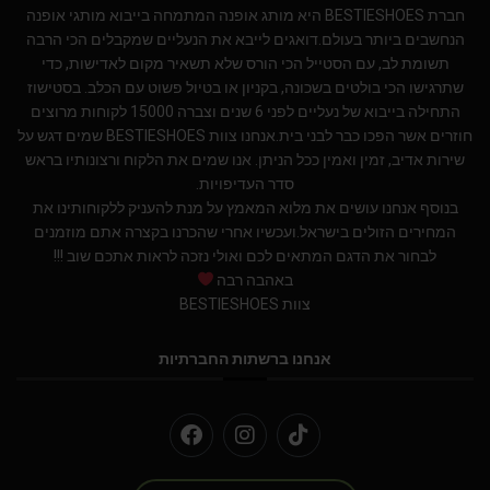
חברת BESTIESHOES היא מותג אופנה המתמחה בייבוא מותגי אופנה
הנחשבים ביותר בעולם.דואגים לייבא את הנעליים שמקבלים הכי הרבה
תשומת לב, עם הסטייל הכי הורס שלא תשאיר מקום לאדישות, כדי
שתרגישו הכי בולטים בשכונה, בקניון או בטיול פשוט עם הכלב. בסטישוז
התחילה בייבוא של נעליים לפני 6 שנים וצברה 15000 לקוחות מרוצים
חוזרים אשר הפכו כבר לבני בית.אנחנו צוות BESTIESHOES שמים דגש על
שירות אדיב, זמין ואמין ככל הניתן. אנו שמים את הלקוח ורצונותיו בראש
סדר העדיפויות.
בנוסף אנחנו עושים את מלוא המאמץ על מנת להעניק ללקוחותינו את
המחירים הזולים בישראל.ועכשיו אחרי שהכרנו בקצרה אתם מוזמנים
לבחור את הדגם המתאים לכם ואולי נזכה לראות אתכם שוב !!!
באהבה רבה
צוות BESTIESHOES
אנחנו ברשתות החברתיות