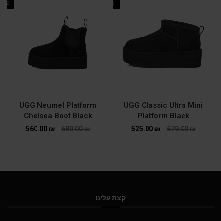
ALE
SALE
UGG Neumel Platform
UGG Classic Ultra Mini
Chelsea Boot Black
Platform Black
560.00
₪
680.00
₪
525.00
₪
679.00
₪
קצת עלינו