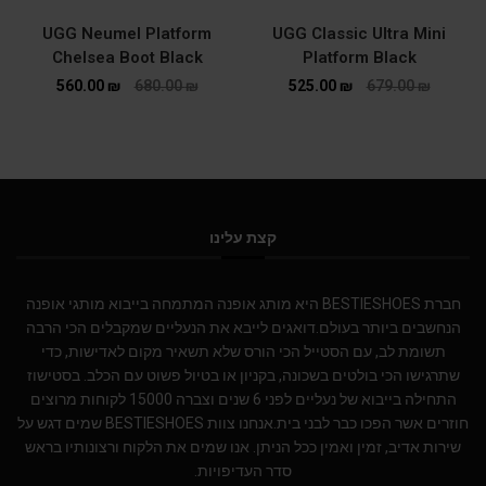
UGG Neumel Platform
UGG Classic Ultra Mini
Chelsea Boot Black
Platform Black
560.00
₪
680.00
₪
525.00
₪
679.00
₪
קצת עלינו
חברת BESTIESHOES היא מותג אופנה המתמחה בייבוא מותגי אופנה
הנחשבים ביותר בעולם.דואגים לייבא את הנעליים שמקבלים הכי הרבה
תשומת לב, עם הסטייל הכי הורס שלא תשאיר מקום לאדישות, כדי
שתרגישו הכי בולטים בשכונה, בקניון או בטיול פשוט עם הכלב. בסטישוז
התחילה בייבוא של נעליים לפני 6 שנים וצברה 15000 לקוחות מרוצים
חוזרים אשר הפכו כבר לבני בית.אנחנו צוות BESTIESHOES שמים דגש על
שירות אדיב, זמין ואמין ככל הניתן. אנו שמים את הלקוח ורצונותיו בראש
סדר העדיפויות.