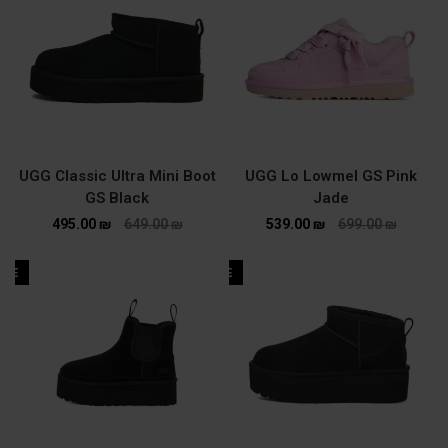
UGG Classic Ultra Mini Boot
UGG Lo Lowmel GS Pink
GS Black
Jade
495.00
₪
649.00
₪
539.00
₪
699.00
₪
ALE
SALE