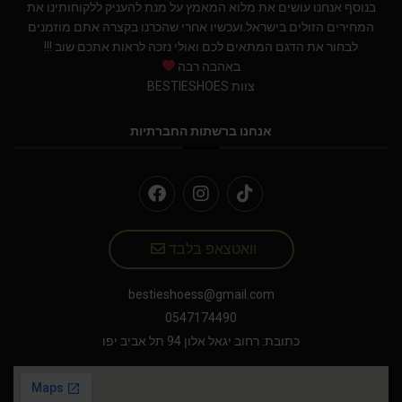
בנוסף אנחנו עושים את מלוא המאמץ על מנת להעניק ללקוחותינו את
המחירים הזולים בישראל.ועכשיו אחרי שהכרנו בקצרה אתם מוזמנים
לבחור את הדגם המתאים לכם ואולי נזכה לראות אתכם שוב !!!
באהבה רבה
צוות BESTIESHOES
אנחנו ברשתות החברתיות
וואטצאפ בלבד
bestieshoess@gmail.com
0547174490
כתובת: רחוב יגאל אלון 94 תל אביב יפו