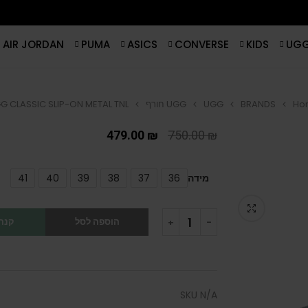
AIR JORDAN
PUMA
ASICS
CONVERSE
KIDS
UG
Ho
BRANDS
UGG
UGG חורף
G CLASSIC SLIP-ON METAL TNL
479.00
₪
750.00
₪
מידה
36
37
38
39
40
41
הוספה לסל
קנה 
SKU
N/A