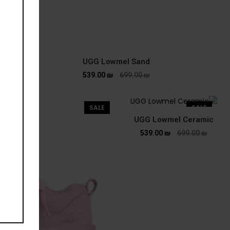
UGG Lowmel Sand
539.00
₪
699.00
₪
SALE
SALE
UGG Lowmel Ceramic
539.00
₪
699.00
₪