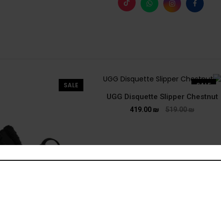
SALE
SALE
UGG Disquette Slipper Chestnut
419.00
₪
519.00
₪