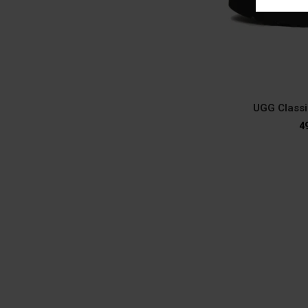
UGG Classi
4