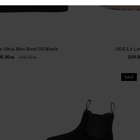
c Ultra Mini Boot GS Black
UGG Lo Lo
95.00
₪
649.00
₪
539.
SALE