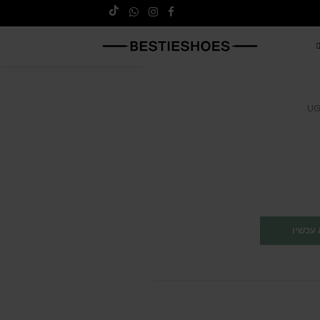
UG
עכשיו