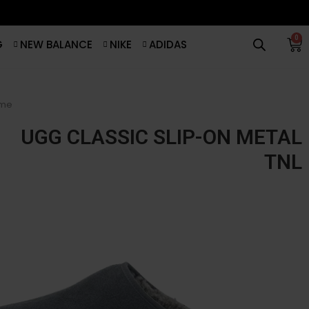
0
G
NEW BALANCE
NIKE
ADIDAS
me
UGG CLASSIC SLIP-ON METAL
TNL