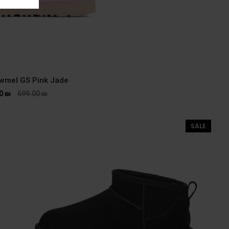
wmel GS Pink Jade
00
₪
699.00
₪
SALE