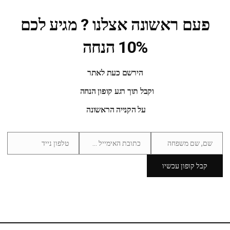
פעם ראשונה אצלנו ? מגיע לכם
10% הנחה
 Black
הירשם כעת לאתר
99.00
₪
וקבל תוך רגע קופון הנחה
SALE
על הקנייה הראשונה
שם, שם משפחה
כתובת האימייל שלך
טלפון נייד
Phone
Email
Name
Number
קבל קופון עכשיו