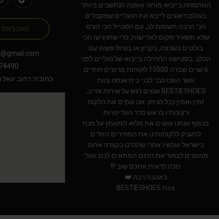
המתמחה בייבוא מותגי אופנה הנחשבים ביותר
בעולם.דואגים לייבא את הנעליים שמקבלים
הכי הרבה תשומת לב, עם הסטייל הכי הורס
וואטצאפ
שלא תשאיר מקום לאדישות, כדי שתרגישו הכי
בולטים בשכונה, בקניון או בטיול פשוט עם
s@gmail.com
הכלב. בסטישוז התחילה בייבוא של נעליים לפני
74490
6 שנים וצברה 15000 לקוחות מרוצים חוזרים
כתובת: רחוב יגאל אלון 94 תל אב
אשר הפכו כבר לבני בית.אנחנו צוות
BESTIESHOES שמים דגש על שירות אדיב,
זמין ואמין ככל הניתן. אנו שמים את הלקוח
ורצונותיו בראש סדר העדיפויות.
בנוסף אנחנו עושים את מלוא המאמץ על מנת
להעניק ללקוחותינו את המחירים הזולים
בישראל.ועכשיו אחרי שהכרנו בקצרה אתם
מוזמנים לבחור את הדגם המתאים לכם ואולי
נזכה לראות אתכם שוב !!!
באהבה רבה ❤️
צוות BESTIESHOES