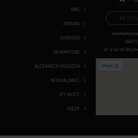
NIKE
 בלבד
JORDAN
bestieshoes
CONVERS
05471
יב יפו
DR.MARTENS
ALEXANDER MCQUEEN
NEW BALANCE
OFF WHITE
YEEZY