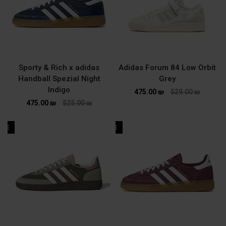
Sporty & Rich x adidas
Adidas Forum 84 Low Orbit
Handball Spezial Night
Grey
Indigo
475.00
₪
529.00
₪
475.00
₪
525.00
₪
ALE
SALE