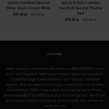
adidas Handball Spezial
Sporty & Rich x adidas
Silver Green Cream White
Handball Spezial Shadow
Red
475.00
₪
525.00
₪
475.00
₪
525.00
₪
קצת עלינו
חברת BESTIESHOES היא מותג אופנה המתמחה בייבוא מותגי אופנה
הנחשבים ביותר בעולם.דואגים לייבא את הנעליים שמקבלים הכי הרבה
תשומת לב, עם הסטייל הכי הורס שלא תשאיר מקום לאדישות, כדי
שתרגישו הכי בולטים בשכונה, בקניון או בטיול פשוט עם הכלב. בסטישוז
התחילה בייבוא של נעליים לפני 6 שנים וצברה 15000 לקוחות מרוצים
חוזרים אשר הפכו כבר לבני בית.אנחנו צוות BESTIESHOES שמים דגש על
שירות אדיב, זמין ואמין ככל הניתן. אנו שמים את הלקוח ורצונותיו בראש
סדר העדיפויות.