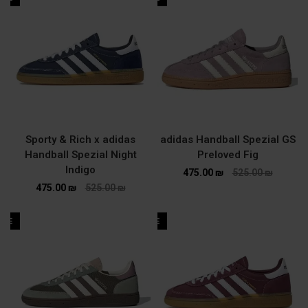
Sporty & Rich x adidas
adidas Handball Spezial GS
Handball Spezial Night
Preloved Fig
Indigo
475.00
₪
525.00
₪
475.00
₪
525.00
₪
ALE
SALE