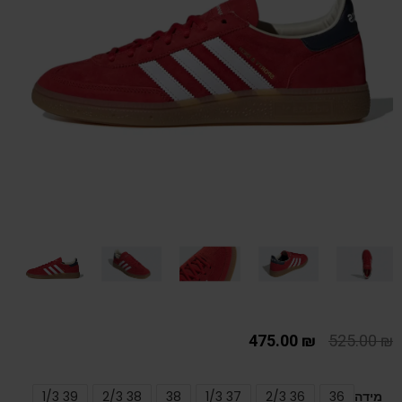
475.00
₪
525.00
₪
מידה
36
36 2/3
37 1/3
38
38 2/3
39 1/3