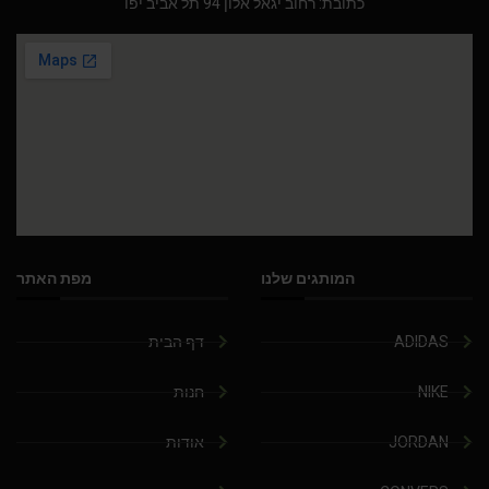
כתובת: רחוב יגאל אלון 94 תל אביב יפו
המותגים שלנו
מפת האתר
ADIDAS
דף הבית
NIKE
חנות
JORDAN
אודות