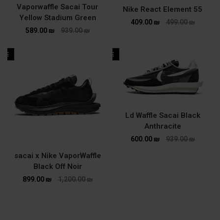
Vaporwaffle Sacai Tour
Nike React Element 55
Yellow Stadium Green
409.00
₪
499.00
₪
589.00
₪
939.00
₪
ALE
SALE
Ld Waffle Sacai Black
Anthracite
600.00
₪
939.00
₪
sacai x Nike VaporWaffle
Black Off Noir
899.00
₪
1,200.00
₪