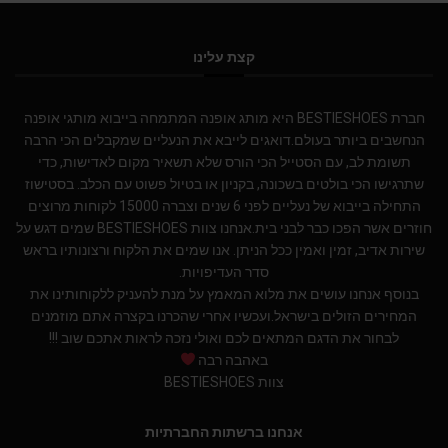
קצת עלינו
חברת BESTIESHOES היא מותג אופנה המתמחה בייבוא מותגי אופנה
הנחשבים ביותר בעולם.דואגים לייבא את הנעליים שמקבלים הכי הרבה
תשומת לב, עם הסטייל הכי הורס שלא תשאיר מקום לאדישות, כדי
שתרגישו הכי בולטים בשכונה, בקניון או בטיול פשוט עם הכלב. בסטישוז
התחילה בייבוא של נעליים לפני 6 שנים וצברה 15000 לקוחות מרוצים
חוזרים אשר הפכו כבר לבני בית.אנחנו צוות BESTIESHOES שמים דגש על
שירות אדיב, זמין ואמין ככל הניתן. אנו שמים את הלקוח ורצונותיו בראש
סדר העדיפויות.
בנוסף אנחנו עושים את מלוא המאמץ על מנת להעניק ללקוחותינו את
המחירים הזולים בישראל.ועכשיו אחרי שהכרנו בקצרה אתם מוזמנים
לבחור את הדגם המתאים לכם ואולי נזכה לראות אתכם שוב !!!
באהבה רבה
צוות BESTIESHOES
אנחנו ברשתות החברתיות