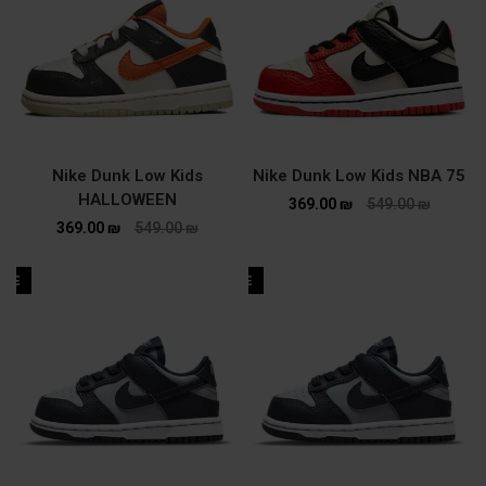
Nike Dunk Low Kids
Nike Dunk Low Kids NBA 75
HALLOWEEN
369.00
₪
549.00
₪
369.00
₪
549.00
₪
ALE
SALE