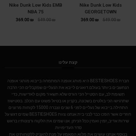
Nike Dunk Low Kids EMB
Nike Dunk Low Kids
NBA 75
GEORGETOWN
369.00
₪
549.00
₪
369.00
₪
549.00
₪
קצת עלינו
חברת BESTIESHOES היא מותג אופנה המתמחה בייבוא מותגי אופנה
הנחשבים ביותר בעולם.דואגים לייבא את הנעליים שמקבלים הכי הרבה
תשומת לב, עם הסטייל הכי הורס שלא תשאיר מקום לאדישות, כדי
שתרגישו הכי בולטים בשכונה, בקניון או בטיול פשוט עם הכלב. בסטישוז
התחילה בייבוא של נעליים לפני 6 שנים וצברה 15000 לקוחות מרוצים
חוזרים אשר הפכו כבר לבני בית.אנחנו צוות BESTIESHOES שמים דגש על
שירות אדיב, זמין ואמין ככל הניתן. אנו שמים את הלקוח ורצונותיו בראש
סדר העדיפויות.
בנוסף אנחנו עושים את מלוא המאמץ על מנת להעניק ללקוחותינו את